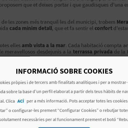
t proposem que et deixes portar i que gaudisques d'una e
 de les zones més tranquil·les del municipi, trobem
Mera
cuida
cada mínim detall
, que et fa sentir el
confort
d'esta
totes elles
amb vista a la mar
. Cada habitació compta 
de meravellosos desdejunis a la
terrassa privada
de la 
INFORMACIÓ SOBRE COOKIES
 seu
restaurant
, un espai gastronòmic molt especial. La
okies pròpies i de tercers amb finalitats analítiques i per a mostrar-
iterrani
mentre escoltes les ones de la mar i contemples 
da sobre la base d’un perfil elaborat a partir dels teus hàbits de na
r
de Meraki i pren un dels seus selectes còctels en
una de
al. Clica
ACÍ
per a més informació. Pots acceptar totes les cookie
és per a adults.
tar” o configurar-les prement “Configurar Cookies” o rebutjar totes
s enllà. No ho dubtes, fes-te un homenatge i sorprén la 
solutament necessàries per al funcionament prement el botó “Rebut