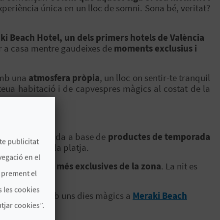
xperiència única en un lloc de somni. Sona bé, veritat?
ki Beach Hotel, un dels primers hotels de València
r a casa mentre gaudeixes de
moments exclusius i
amb una
atmosfera pròpia
, un lloc on sentir-te tranquil
teua habitació i de capvespres màgics al costat de la
 carta, elaborada a base de
productes de temporada
te publicitat
la bellesa de la platja.
vegació en el
 les terrasses més exclusives de la zona
. La nit es
s prement el
 les cookies
teua parella amb uns dies màgics a
Meraki Beach
jar cookies”.