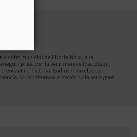
n xicotet municipi de l'Horta Nord, a la
onegut i preat per la seua meravellosa platja,
 d’encant i d’història. Endinsa't en els seus
ssència del Mediterrani a través de la seua gent.