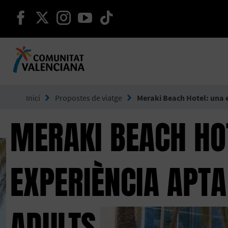
seguir en facebook
seguir en twitter
seguir en instagram
seguir en youtube
seguir en tiktok
Ves a Comunitat Valenciana
Inici
Propostes de viatge
Meraki Beach Hotel: una e
MERAKI BEACH HO
EXPERIÈNCIA APTA
ADULTS