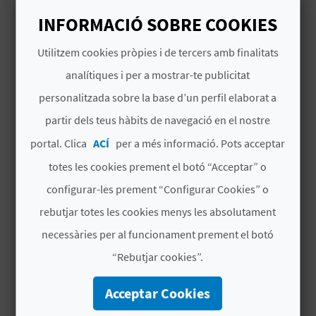
Mercats
INFORMACIÓ SOBRE COOKIES
B
Utilitzem cookies pròpies i de tercers amb finalitats
L
analítiques i per a mostrar-te publicitat
O
personalitzada sobre la base d’un perfil elaborat a
G
TAMBÉ ET POT INTERESSAR
partir dels teus hàbits de navegació en el nostre
E
portal. Clica
ACÍ
per a més informació. Pots acceptar
N
totes les cookies prement el botó “Acceptar” o
configurar-les prement “Configurar Cookies” o
V
rebutjar totes les cookies menys les absolutament
Í
necessàries per al funcionament prement el botó
D
“Rebutjar cookies”.
E
Acceptar Cookies
O