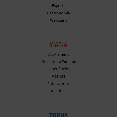
E
Esports
Gastronomia
U
Webcams
A
P
VIATJA
E
Allotjament
T
Oficines de Turisme
J
Experiències
Agenda
A
Publicacions
D
Inspira't
A
TORNA