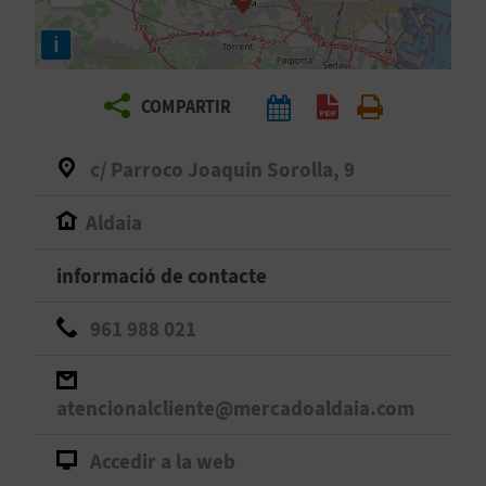
E
i
I
X
COMPARTIR
V
c/ Parroco Joaquin Sorolla, 9
I
Aldaia
A
informació de contacte
T
961 988 021
J
A
atencionalcliente@mercadoaldaia.com
Accedir a la web
T