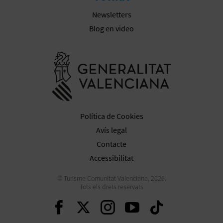
R
Newsletters
E
Blog en video
G
Anar a la we
I
S
T
Política de Cookies
R
Avís legal
E
Contacte
Accessibilitat
E
M
© Turisme Comunitat Valenciana, 2026.
Tots els drets reservats
P
Seguir en Facebook
Seguir en Twitter
Seguir en Inst
Seguir en Y
Seguir 
R