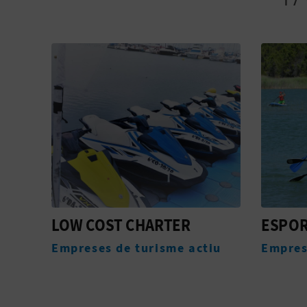
ESPORT ACTIU
ESGLÉ
DE SA
iu
Empreses de turisme actiu
Monum