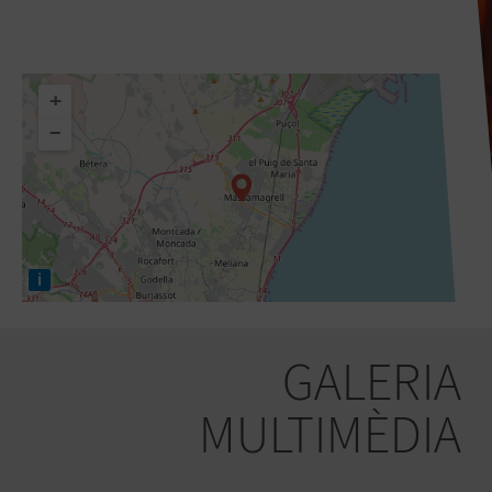
+
−
i
GALERIA
MULTIMÈDIA