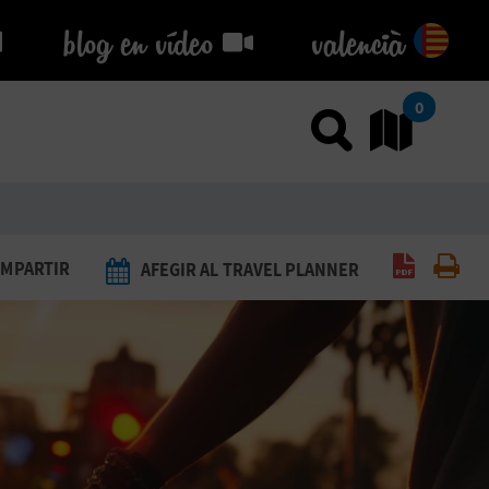
blog en vídeo
blog en vídeo
valencià
0
Usar el
An
Generar 
Imp
MPARTIR
AFEGIR AL TRAVEL PLANNER