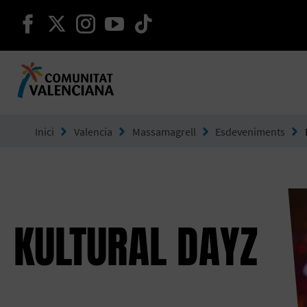
seguir en facebook
seguir en twitter
seguir en instagram
seguir en youtube
seguir en tiktok
Ves a Comunitat Valenciana
Inici
Valencia
Massamagrell
Esdeveniments
KULTURAL DAYZ