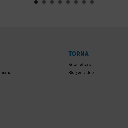
TORNA
Newsletters
urisme
Blog en video