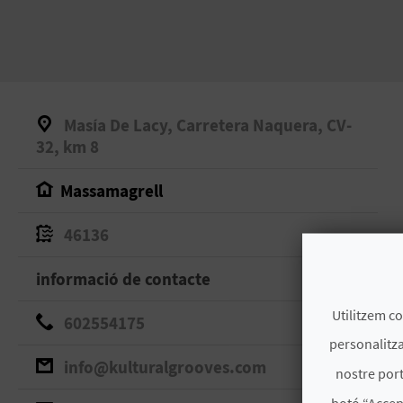
Masía De Lacy, Carretera Naquera, CV-
32, km 8
Massamagrell
46136
informació de contacte
Utilitzem co
602554175
personalitza
info@kulturalgrooves.com
nostre port
botó “Accep