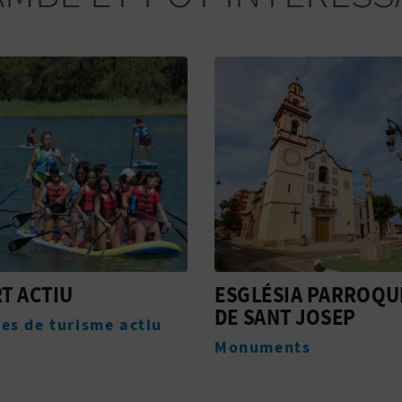
SIA PARROQUIAL
GUIANTTE
NT JOSEP
Empreses de turisme a
ents