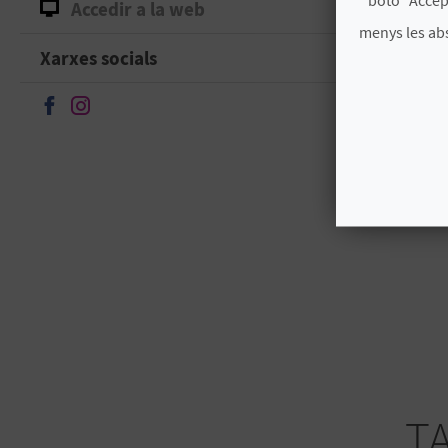
Accedir a la web
menys les ab
Xarxes socials
Seguir en Facebook
Seguir en Instagram
T