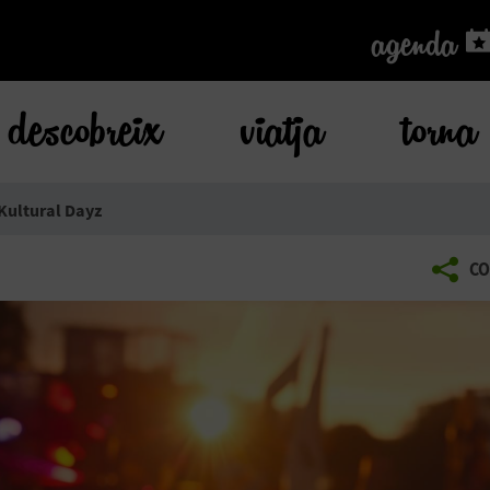
agenda
agenda
descobreix
viatja
torna
Kultural Dayz
CO