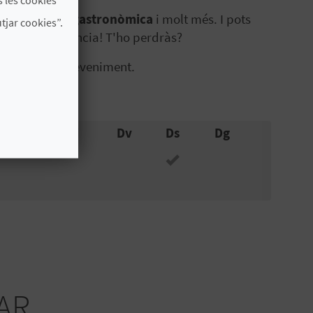
 millor oferta gastronòmica
i molt més. I pots
jar cookies”.
iutat de València! T'ho perdràs?
icial de l'esdeveniment.
Dc
Dj
Dv
Ds
Dg
AR