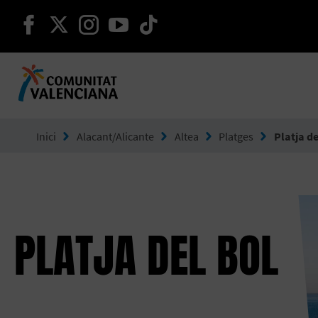
seguir en facebook
seguir en twitter
seguir en instagram
seguir en youtube
seguir en tiktok
Ves a Comunitat Valenciana
Inici
Alacant/Alicante
Altea
Platges
Platja de
PLATJA DEL BOL