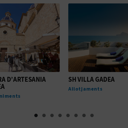
LLA GADEA
NOMAD HOTEL & SP
ALTEA
aments
Allotjaments