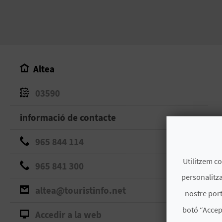
Altea
03590
informació de contacte
965 844 114
Utilitzem co
965 841 300
personalitza
altea@touristinfo.net
nostre port
botó “Accep
Accedir a la web