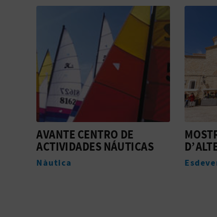
MOSTRA D’ARTESANIA
SH VI
S
D’ALTEA
Allotj
Esdeveniments