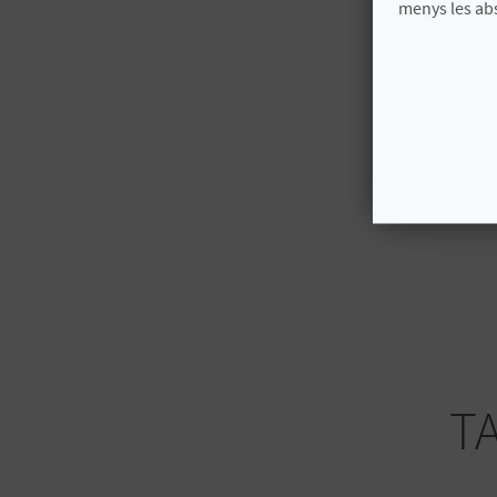
menys les ab
T