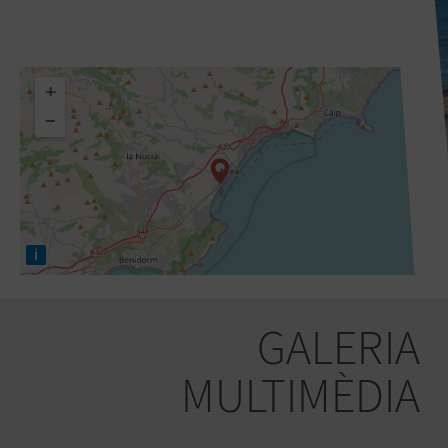
+
−
i
GALERIA
MULTIMÈDIA