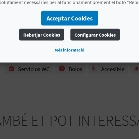
solutament necessàries per al funcionament prement el botó “Rebut
CERTIFICATS DE QUALITAT I MEDI AMBIENT
Acceptar Cookies
ISO 14001
ISO 9001
Bandera Blava
Rebutjar Cookies
Configurar Cookies
# SERVEIS
Més informació
Bandera Azul
Restaurante
Acceso 
Servicios WC
Bolos
Accesible
AMBÉ ET POT INTERESS