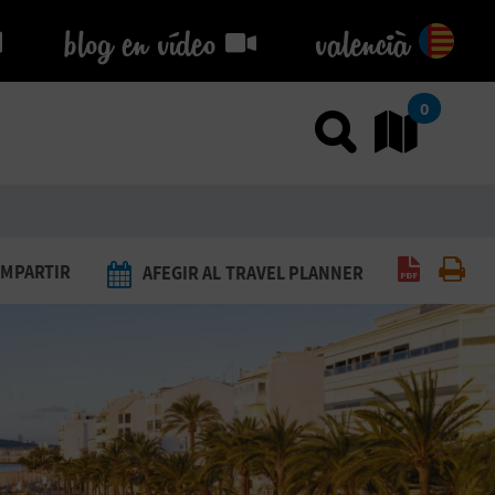
blog en vídeo
blog en vídeo
valencià
0
Usar el
An
Generar 
Imp
MPARTIR
AFEGIR AL TRAVEL PLANNER