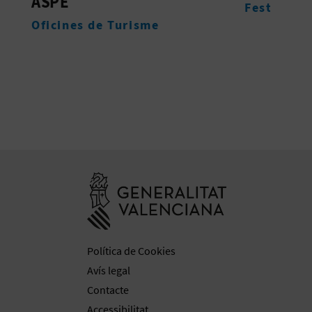
MUN
Festes
ALG
Espa
Anar a la web 
Política de Cookies
Avís legal
Contacte
Accessibilitat