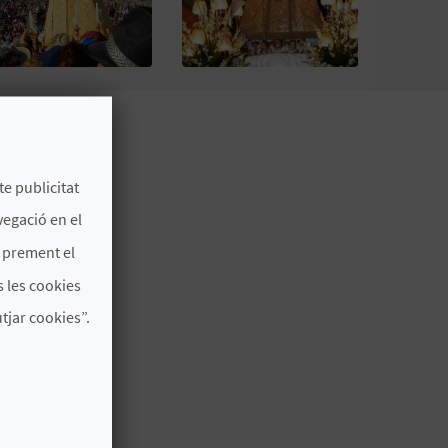
te publicitat
vegació en el
s prement el
 les cookies
jar cookies”.