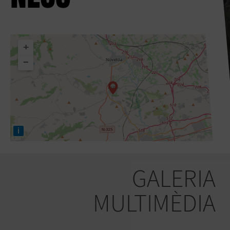
+
−
i
GALERIA
MULTIMÈDIA