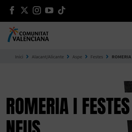
seguir en facebook
seguir en twitter
seguir en instagram
seguir en youtube
seguir en tiktok
Ves a Comunitat Valenciana
Inici
Alacant/Alicante
Aspe
Festes
ROMERIA 
ROMERIA I FESTES
NEUS