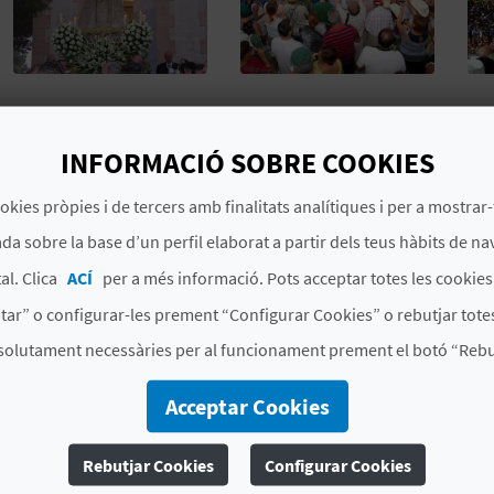
MÉS INFORMACIÓ
INFORMACIÓ SOBRE COOKIES
Data d'inici
03/08/2026
okies pròpies i de tercers amb finalitats analítiques i per a mostrar-
da sobre la base d’un perfil elaborat a partir dels teus hàbits de na
Data finalització
16/08/2026
al. Clica
ACÍ
per a més informació. Pots acceptar totes les cookie
Tipus d'interès
Interés turístic autonòmic
tar” o configurar-les prement “Configurar Cookies” o rebutjar totes
solutament necessàries per al funcionament prement el botó “Rebut
Acceptar Cookies
Rebutjar Cookies
Configurar Cookies