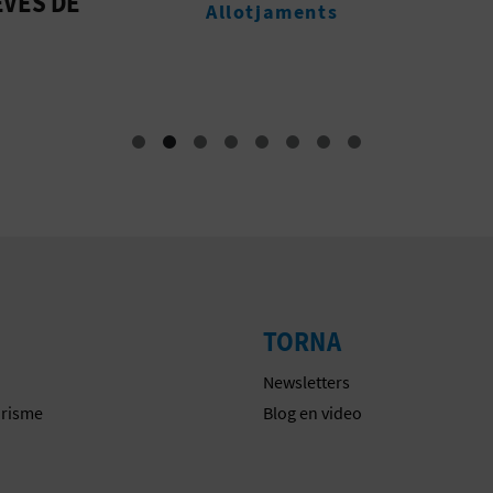
ASPE
aments
Oficines de Turisme
TORNA
Newsletters
urisme
Blog en video