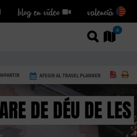
blog en vídeo
blog en vídeo
valencià
0
Usar el
An
Generar 
Imp
MPARTIR
AFEGIR AL TRAVEL PLANNER
ARE DE DÉU DE LES