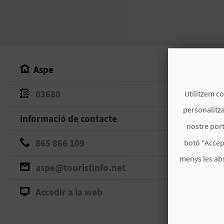
Aspe
03680
Utilitzem co
personalitza
informació de contacte
nostre port
865 866 109
botó “Accep
menys les ab
aspe@touristinfo.net
Accedir a la web