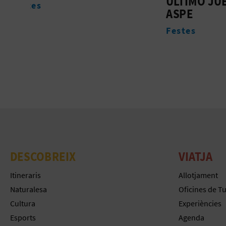
ÚLTIMO JUEVES DE
Allotj
ASPE
Festes
DESCOBREIX
VIATJA
Itineraris
Allotjament
Naturalesa
Oficines de T
Cultura
Experiències
Esports
Agenda