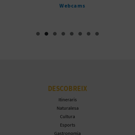
V
Webcams
M
DESCOBREIX
Itineraris
Naturalesa
Cultura
Esports
Gastronomia