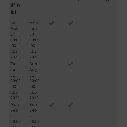
d’in
ici
C
Sat
Mon
May
Jun
A
24
30
00:00
00:00
L
:00
:00
CEST
CEST
C
2025
2025
U
Tue
Sun
Jul
Aug
L
01
31
00:00
00:00
A
:00
:00
CEST
CEST
L
2025
2025
Mon
Sun
A
Sep
Sep
01
21
T
00:00
00:00