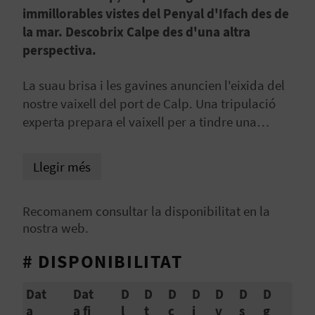
immillorables vistes del Penyal d'Ifach des de
B
la mar. Descobrix Calpe des d'una altra
perspectiva.
L
O
La suau brisa i les gavines anuncien l'eixida del
nostre vaixell del port de Calp. Una tripulació
G
experta prepara el vaixell per a tindre una
E
travessia còmoda i divertida. En Mundo Marino
transformem cada excursió en una verdadera
Llegir més
N
aventura. Navegació prop de la costa i en alta
mar, amb vista al Penyal d'Ifach i la ciutat de
V
Recomanem consultar la disponibilitat en la
Calp.
Í
nostra web.
D
# DISPONIBILITAT
E
Dat
Dat
D
D
D
D
D
D
D
O
a
a fi
l
t
c
j
v
s
g