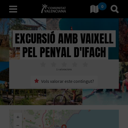
0
Ves a Comunitat Valencian
Anar 
valencià
EXCURSIÓ AMB VAIXELL
PEL PENYAL D'IFACH
D
E
1
valoracions
S
Vols valorar este contingut?
C
O
B
+
R
−