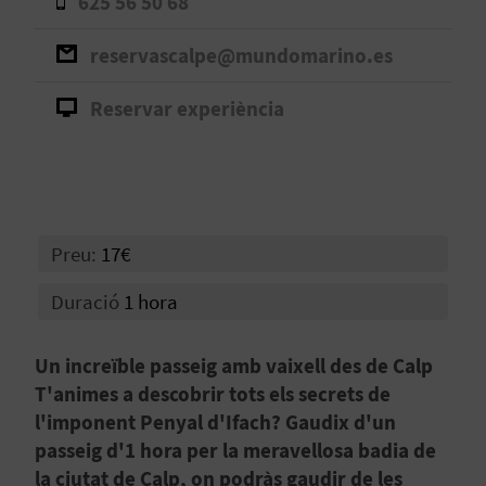
625 56 50 68
O
reservascalpe@mundomarino.es
R
N
Reservar experiència
A
A
Preu:
17€
G
Duració
1 hora
E
N
Un increïble passeig amb vaixell des de Calp
T'animes a descobrir tots els secrets de
D
l'imponent Penyal d'Ifach? Gaudix d'un
A
passeig d'1 hora per la meravellosa badia de
la ciutat de Calp, on podràs gaudir de les