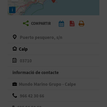
E
i
I
X
COMPARTIR
V
Puerto pesquero, s/n
I
Calp
A
03710
T
informació de contacte
J
Mundo Marino Grupo - Calpe
A
966 42 30 66
T