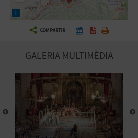
E
i
I
X
COMPARTIR
V
GALERIA MULTIMÈDIA
I
A
T
J
A
T