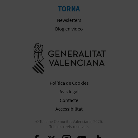
TORNA
E
Newsletters
S
Blog en video
A
Anar a la we
R
I
A
Política de Cookies
L
Avís legal
Contacte
Accessibilitat
© Turisme Comunitat Valenciana, 2026.
Tots els drets reservats