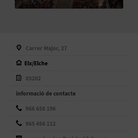
O
R
N
A
Carrer Major, 27
Elx/Elche
A
G
03202
E
informació de contacte
N
966 658 196
D
965 456 112
A