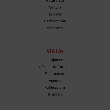
R
Naturalesa
Cultura
E
Esports
G
Gastronomia
Webcams
I
S
T
VIATJA
R
Allotjament
Oficines de Turisme
E
Experiències
E
Agenda
Publicacions
M
Inspira't
P
R