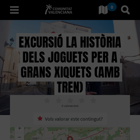
0
Ves a Comunitat Valencian
Anar 
valencià
EXCURSIÓ LA HISTÒRIA
DELS JOGUETS PER A
D
E
GRANS XIQUETS (AMB
S
TREN)
C
O
0
valoracions
B
Vols valorar este contingut?
+
R
−