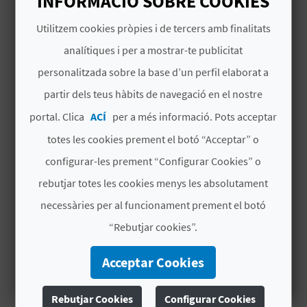
INFORMACIÓ SOBRE COOKIES
R
Festes locals
E
Utilitzem cookies pròpies i de tercers amb finalitats
# SERVEIS INCLOSOS
analítiques i per a mostrar-te publicitat
G
personalitzada sobre la base d’un perfil elaborat a
Recorregut en el Tren del Joguet
I
partir dels teus hàbits de navegació en el nostre
Visita guiada al Museu del Joguet
S
portal. Clica
ACÍ
per a més informació. Pots acceptar
Monitor/coordinador acompanyant
T
totes les cookies prement el botó “Acceptar” o
configurar-les prement “Configurar Cookies” o
R
Assegurança de responsabilitat civil,
acompanyant
rebutjar totes les cookies menys les absolutament
E
necessàries per al funcionament prement el botó
IVA inclòs
E
“Rebutjar cookies”.
M
# ALTRES SERVEIS
Acceptar Cookies
P
23 €
Dinar al Restaurant
Rebutjar Cookies
Configurar Cookies
R