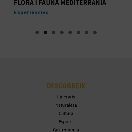
FLORA I FAUNA MEDITERRÀNIA
A
Experiències
DESCOBREIX
Itineraris
Naturalesa
Cultura
Esports
Gastronomia