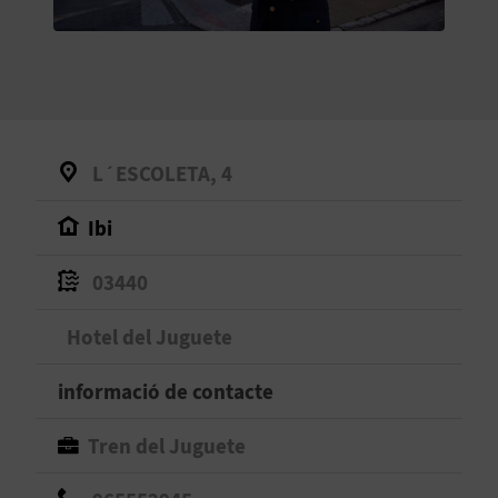
O
R
N
A
L´ESCOLETA, 4
Ibi
A
G
03440
E
Hotel del Juguete
N
informació de contacte
D
Tren del Juguete
A