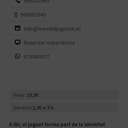
965552945
B
965552945
L
info@trendeljuguete.es
O
Reservar experiència
G
E
673460077
N
V
Í
Preu:
19,5€
D
Duració
2,30 a 3 h.
E
A Ibi, el joguet forma part de la identitat
O