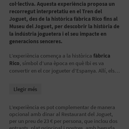
col·lectiva. Aquesta experiència proposa un
recorregut interpretatiu en el Tren del
C
Joguet, des de la històrica fàbrica Rico fins al
Museu del Joguet, per descobrir la història de
A
la indústria joguetera i el seu impacte en
L
generacions senceres.
C
L’experiència comença a la històrica
fàbrica
Rico
, símbol d’una època en què Ibi es va
U
convertir en el cor jogueter d’Espanya. Allí, els
L
passatgers pugen al
Tren del Joguet
i són
rebuts per un revisor vestit d’època, autèntic
A
Llegir més
narrador i guardià de la memòria col·lectiva.
L
L’experiència es pot complementar de manera
A
opcional amb dinar al Restaurant del Joguet,
per un preu de 23 € per persona, que inclou dos
T
entrants, plat principal i postres, amb beguda