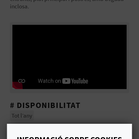
E
inclosa.
U
A
P
E
T
J
A
D
# DISPONIBILITAT
Tot l’any
A
# EXCLUSIONS