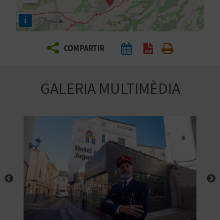
E
i
I
X
COMPARTIR
V
GALERIA MULTIMÈDIA
I
A
T
J
A
T