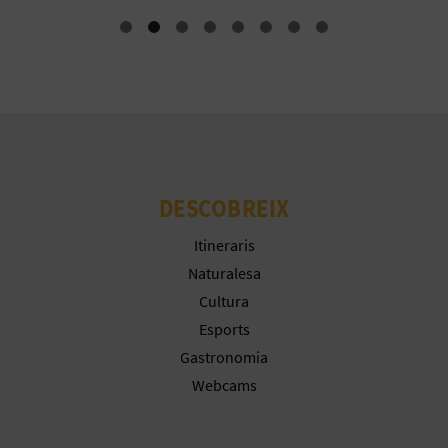
E
U
A
P
E
DESCOBREIX
T
Itineraris
J
Naturalesa
A
Cultura
Esports
D
Gastronomia
A
Webcams