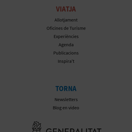
R
VIATJA
E
Allotjament
G
Oficines de Turisme
I
Experiències
Agenda
S
Publicacions
T
Inspira't
R
E
TORNA
E
Newsletters
M
Blog en video
P
Anar a la we
R