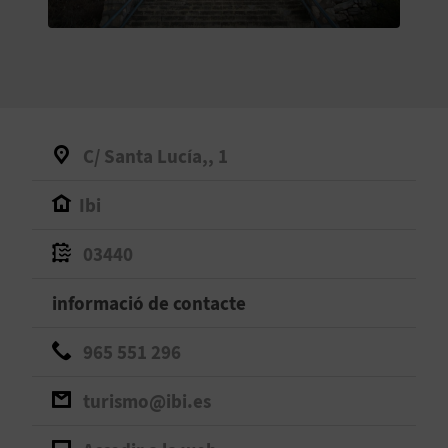
O
R
N
A
C/ Santa Lucía,, 1
Ibi
A
G
03440
E
informació de contacte
N
965 551 296
D
turismo@ibi.es
A