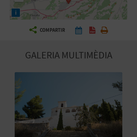
E
i
I
X
COMPARTIR
V
GALERIA MULTIMÈDIA
I
A
T
J
A
T