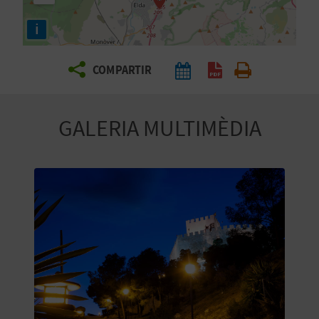
E
i
I
X
COMPARTIR
V
GALERIA MULTIMÈDIA
I
A
T
J
A
T