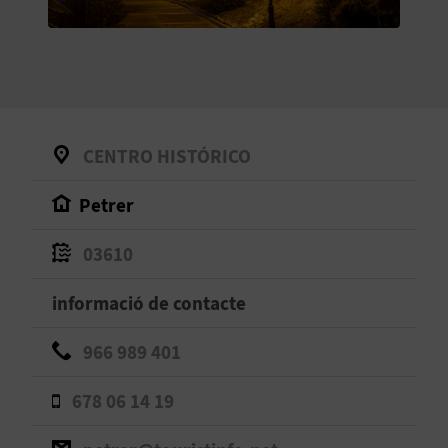
O
R
N
A
CENTRO HISTÓRICO
Petrer
A
G
03610
E
informació de contacte
N
966 989 401
D
678 06 14 19
A