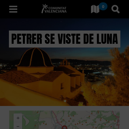
0
Ves a Comunitat Valencian
Anar 
valencià
PETRER SE VISTE DE LUNA
D
E
S
C
O
B
+
R
−