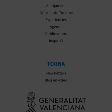
Allotjament
E
Oficines de Turisme
S
Experiències
Agenda
A
Publicacions
R
Inspira't
I
A
TORNA
L
Newsletters
Blog en video
Anar a la we