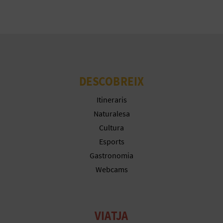
R
E
G
I
DESCOBREIX
S
T
Itineraris
Naturalesa
R
Cultura
E
Esports
Gastronomia
E
Webcams
M
P
VIATJA
R