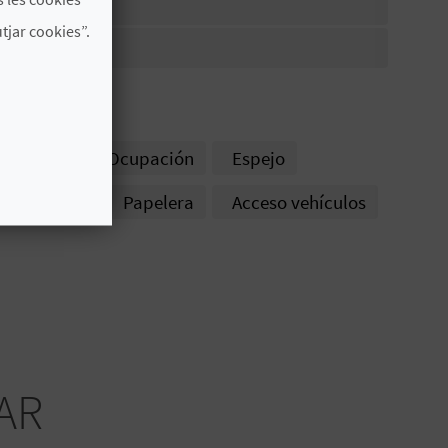
jar cookies”.
Licencia Ocupación
Espejo
Perchero
Papelera
Acceso vehículos
AR