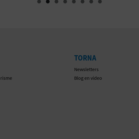
TORNA
Newsletters
urisme
Blog en video