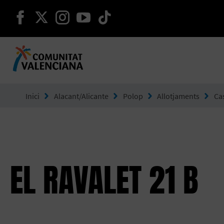
seguir en facebook
seguir en twitter
seguir en instagram
seguir en youtube
seguir en tiktok
Ves a Comunitat Valenciana
Inici
Alacant/Alicante
Polop
Allotjaments
Ca
EL RAVALET 21 B