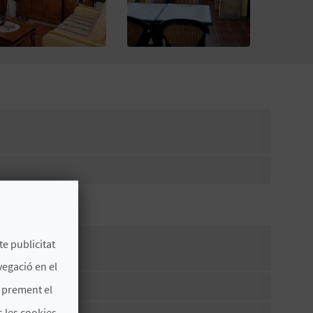
te publicitat
vegació en el
s prement el
 les cookies