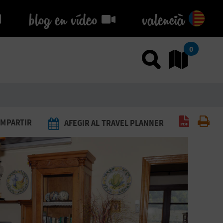
blog en vídeo
blog en vídeo
valencià
0
Usar el
An
Generar 
Imp
MPARTIR
AFEGIR AL TRAVEL PLANNER