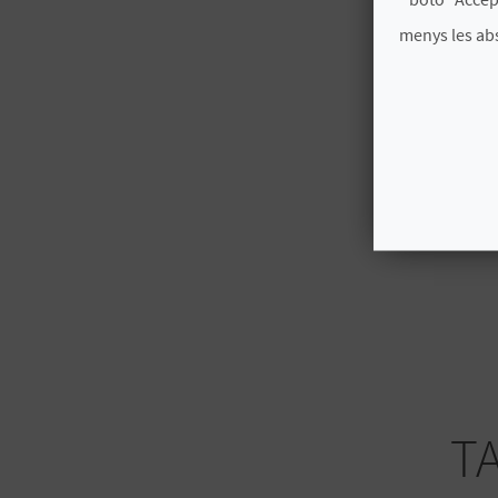
menys les ab
T