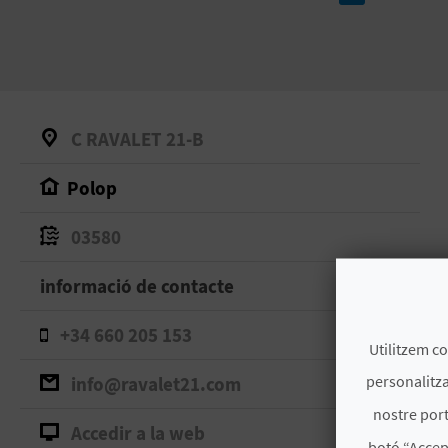
C RAVALET 21-B
Polop
03580
informació de contacte
+34 660 205 153
Utilitzem co
personalitza
info@ravalet21.com
nostre port
Accedir a la web
botó “Accep