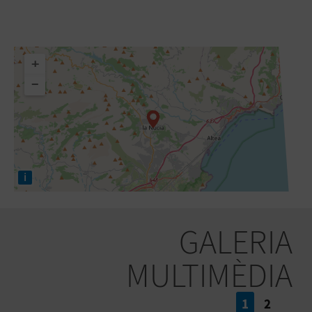
+
−
i
GALERIA
MULTIMÈDIA
1
2