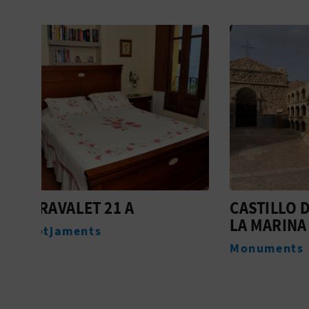
CASTILLO DE POLOP DE
IGLES
LA MARINA
DE SA
APÓS
Monuments
Monum