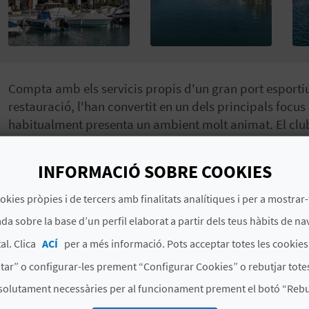
Compta amb els servicis propis d'un gran port esportiu i
restauració, l'han convertit en un dels principals focus 
habitualment presenta un ambient molt animat. El c
denominada Juan Moreno en honor d'un navegant molt 
cursos d'iniciació i perfeccionament de vela lleugera.
INFORMACIÓ SOBRE COOKIES
els mesos d'estiu i en Setmana Santa. La resta de l'any
okies pròpies i de tercers amb finalitats analítiques i per a mostrar-
da sobre la base d’un perfil elaborat a partir dels teus hàbits de na
# ESPECIALITATS
al. Clica
ACÍ
per a més informació. Pots acceptar totes les cookie
tar” o configurar-les prement “Configurar Cookies” o rebutjar totes
Catamarà i vela lleugera
Escoles de vela
Clubs 
solutament necessàries per al funcionament prement el botó “Rebut