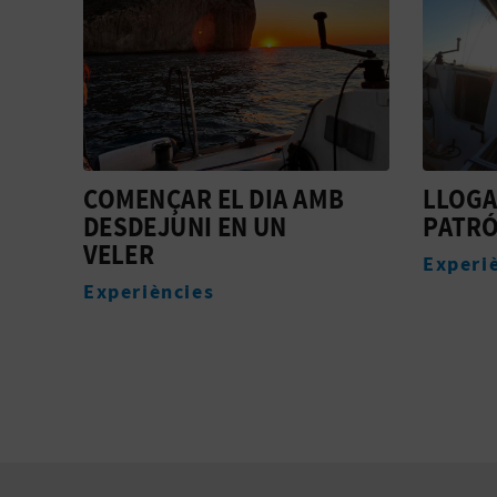
B
LLOGA UN VELER AMB
LA SO
PATRÓ EN MORAIRA
Allotj
Experiències