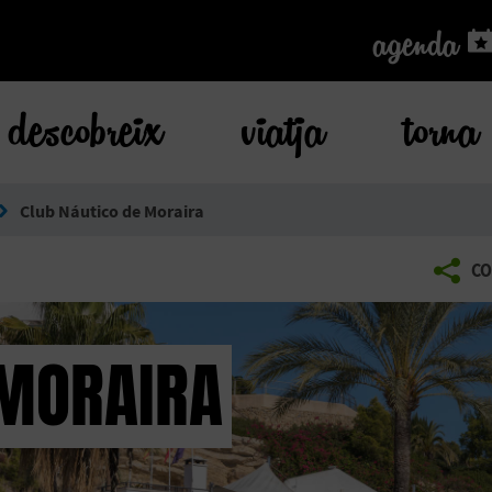
agenda
agenda
descobreix
viatja
torna
Club Náutico de Moraira
CO
 MORAIRA