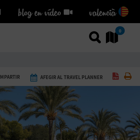
blog en vídeo
blog en vídeo
valencià
0
Usar el
An
Generar 
Imp
MPARTIR
AFEGIR AL TRAVEL PLANNER