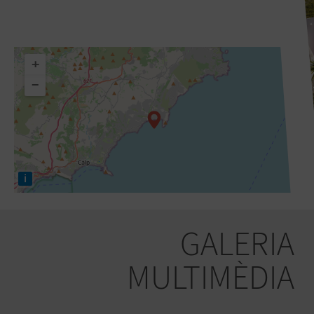
+
−
i
GALERIA
MULTIMÈDIA