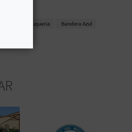
macen
Peluqueria
Bandera Azul
AR