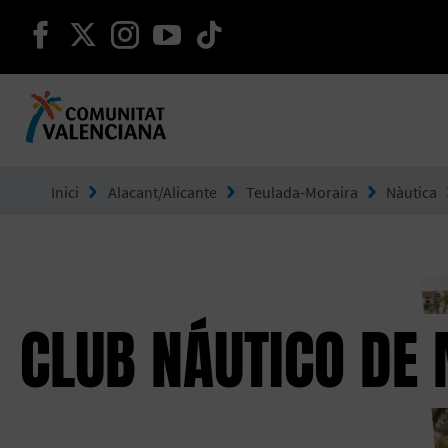
seguir en facebook
seguir en twitter
seguir en instagram
seguir en youtube
seguir en tiktok
Ves a Comunitat Valenciana
Inici
Alacant/Alicante
Teulada-Moraira
Nàutica
CLUB NÁUTICO DE