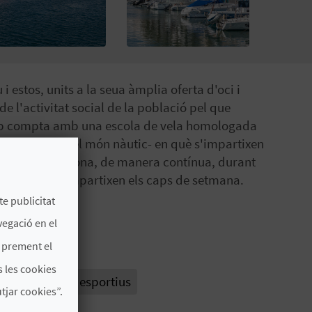
 estos, units a la seua àmplia oferta d'oci i
de l'activitat social de la població pel que
lub compta amb una escola de vela homologada
apreciat en el món nàutic- en què s'impartixen
 El centre funciona, de manera contínua, durant
 els cursos s'impartixen els caps de setmana.
te publicitat
vegació en el
s prement el
 les cookies
nàutics i ports esportius
jar cookies”.