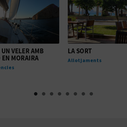
RT
TSUNAMI AVENTURA
aments
Empreses de turisme a