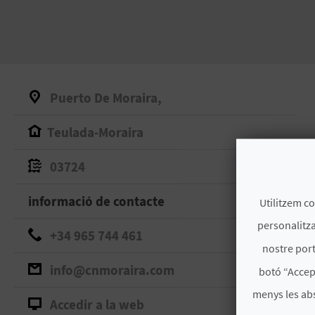
Puerto De Moraira,
Teulada-Moraira
03724
informació de contacte
Utilitzem co
personalitza
+34 965 744 461
nostre port
info@cnmoraira.com
botó “Accep
menys les ab
Accedir a la web