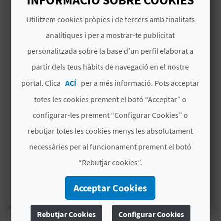
INFORMACIÓ SOBRE COOKIES
Habitacions
24
en total
Utilitzem cookies pròpies i de tercers amb finalitats
C
analítiques i per a mostrar-te publicitat
# CARACTERÍSTIQUES
A
personalitzada sobre la base d’un perfil elaborat a
Categoria
Pensión
partir dels teus hàbits de navegació en el nostre
L
portal. Clica
ACÍ
per a més informació. Pots acceptar
Any de l'última
1984
C
reforma parcial
totes les cookies prement el botó “Acceptar” o
U
configurar-les prement “Configurar Cookies” o
Cadena hotel
NO PERTENECE A
L
rebutjar totes les cookies menys les absolutament
NINGUNA CADENA
necessàries per al funcionament prement el botó
A
Signatura
CV H00925 A
“Rebutjar cookies”.
L
# PERÍODE D'OBERTURA
Acceptar Cookies
A
Obert tot l'any
T
Rebutjar Cookies
Configurar Cookies