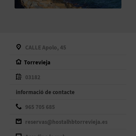
O
R
N
A
CALLE Apolo, 45
Torrevieja
A
G
03182
E
informació de contacte
N
965 705 685
D
reservas@hostalhbtorrevieja.es
A