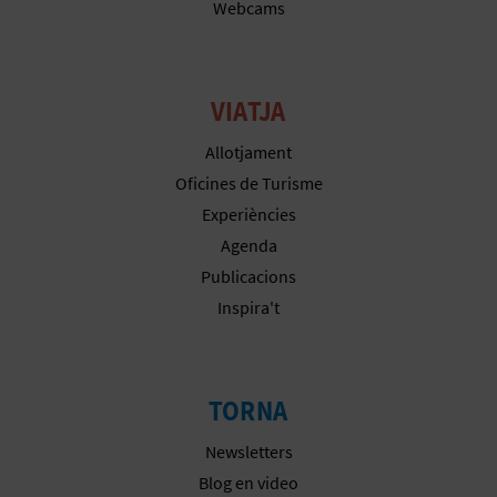
Webcams
E
S
VIATJA
A
Allotjament
R
Oficines de Turisme
I
Experiències
Agenda
A
Publicacions
L
Inspira't
TORNA
Newsletters
Blog en video