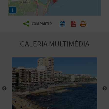
E
i
I
X
COMPARTIR
V
GALERIA MULTIMÈDIA
I
A
T
J
A
T