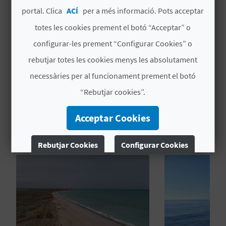
MÉS INFORMACIÓ
portal. Clica
ACÍ
per a més informació. Pots acceptar
totes les cookies prement el botó “Acceptar” o
C
Horari
configurar-les prement “Configurar Cookies” o
Tancada
A
rebutjar totes les cookies menys les absolutament
L
necessàries per al funcionament prement el botó
C
“Rebutjar cookies”.
U
Acceptar Cookies
TAMBÉ ET POT INTERESSAR
L
Rebutjar Cookies
Configurar Cookies
A
Més informació
L
A
T