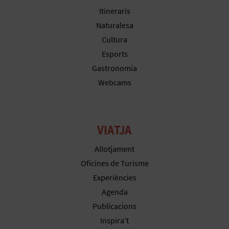
R
Itineraris
E
Naturalesa
Cultura
G
Esports
I
Gastronomia
S
Webcams
T
R
VIATJA
E
Allotjament
E
Oficines de Turisme
Experiències
M
Agenda
P
Publicacions
Inspira't
R