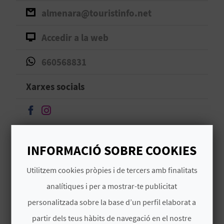
almenara@touristinfo.net
B
Accedir a la web
L
O
660568831
G
Xarxes socials
E
Seguir en Facebook
Seguir en Instagram
N
V
INFORMACIÓ SOBRE COOKIES
Í
Utilitzem cookies pròpies i de tercers amb finalitats
D
analítiques i per a mostrar-te publicitat
Llegir més
E
personalitzada sobre la base d’un perfil elaborat a
O
partir dels teus hàbits de navegació en el nostre