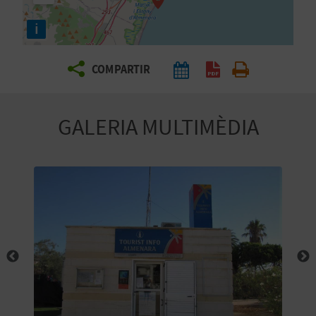
E
i
I
X
COMPARTIR
V
GALERIA MULTIMÈDIA
I
A
T
J
A
T