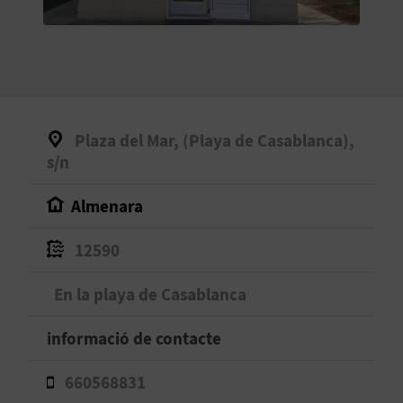
O
R
N
A
Plaza del Mar, (Playa de Casablanca),
s/n
A
Almenara
G
12590
E
En la playa de Casablanca
N
D
informació de contacte
A
660568831