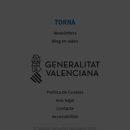
E
TORNA
S
A
Newsletters
Blog en video
R
I
Anar a la we
A
L
Política de Cookies
Avís legal
Contacte
Accessibilitat
© Turisme Comunitat Valenciana, 2026.