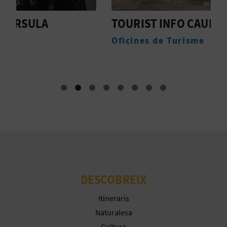
E
TOURIST INFO CAUDIEL
F
S
Oficines de Turisme
F
A
R
I
A
L
DESCOBREIX
Itineraris
Naturalesa
Cultura