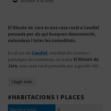
Accedir a la web
B
L
El Rincón de Jara és una casa rural a Caudiel
O
pensada per als qui busquen desconnexió,
G
naturalesa i totes les comoditats.
E
En el cor de
Caudiel
, envoltat de cirerers i
N
paisatges de muntanya, es troba
El Rincón de
Jara
, una casa rural pensada per a gaudir del
V
descans, el confort i la bellesa de la senzillesa.
Aquest allotjament amb capacitat per a
8
Í
Llegir més
persones
ofereix un entorn acollidor, perfecte
D
per a famílies, escapades en parella o grups
#HABITACIONS I PLACES
d'amics que busquen naturalesa i tranquil·litat.
E
O
Nombre total
4