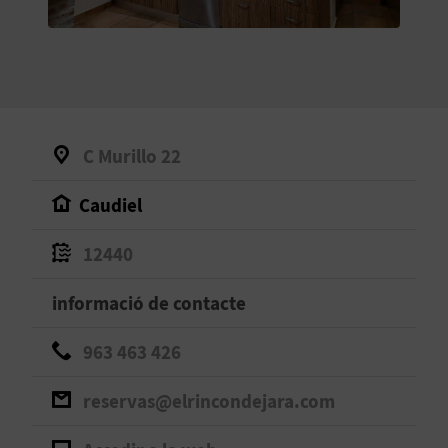
O
R
N
A
C Murillo 22
Caudiel
A
G
12440
E
informació de contacte
N
963 463 426
D
reservas@elrincondejara.com
A