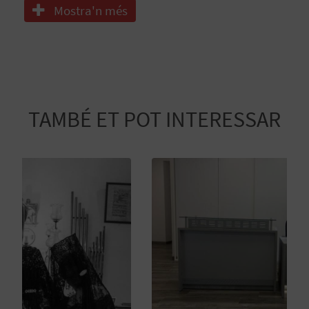
R
Mostra'n més
E
G
I
S
TAMBÉ ET POT INTERESSAR
T
R
E
E
M
P
R