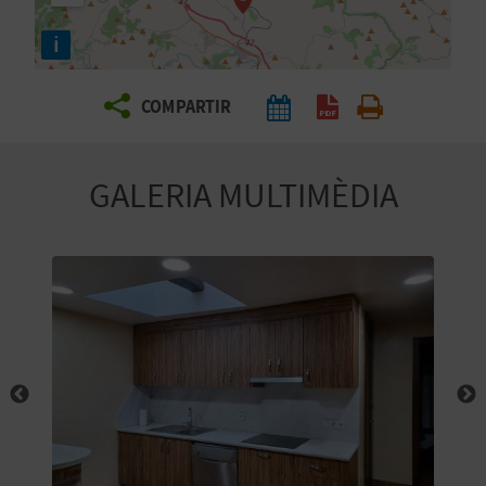
E
i
I
X
COMPARTIR
V
GALERIA MULTIMÈDIA
I
A
T
J
A
T