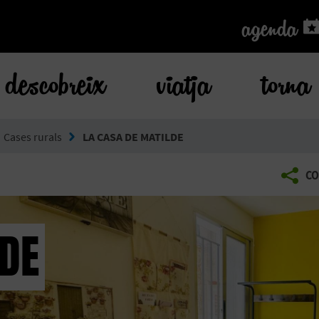
agenda
agenda
descobreix
viatja
torna
Cases rurals
LA CASA DE MATILDE
CO
LDE