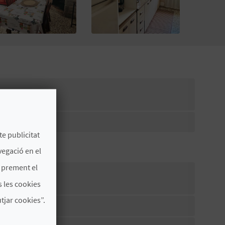
te publicitat
vegació en el
s prement el
 les cookies
jar cookies”.