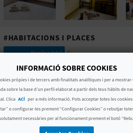
#HABITACIONS I PLACES
Nombre total
4
d'habitacions
INFORMACIÓ SOBRE COOKIES
Nombre total de places
7
okies pròpies i de tercers amb finalitats analítiques i per a mostrar-
#CARACTERÍSTIQUES
da sobre la base d’un perfil elaborat a partir dels teus hàbits de na
al. Clica
ACÍ
per a més informació. Pots acceptar totes les cookie
Indicador de
No
qualificació de luxe
tar” o configurar-les prement “Configurar Cookies” o rebutjar totes
solutament necessàries per al funcionament prement el botó “Rebut
Modalitat
Compartida