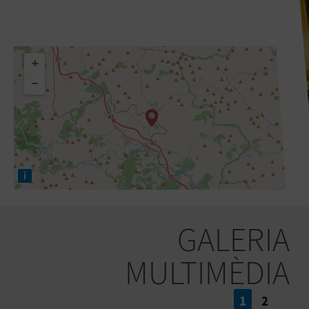
+
−
i
GALERIA
MULTIMÈDIA
1
2