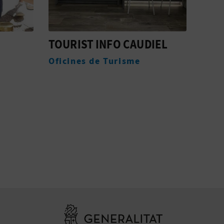
TOURIST INFO CAUDIEL
CON
CAR
Oficines de Turisme
DES
Mon
Anar a la web 