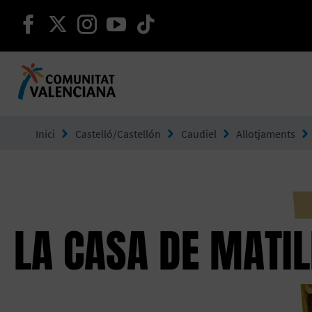
seguir en facebook
seguir en twitter
seguir en instagram
seguir en youtube
seguir en tiktok
Ves a Comunitat Valenciana
Inici
Castelló/Castellón
Caudiel
Allotjaments
LA CASA DE MATI