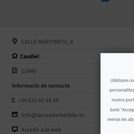
CALLE MARTINETE, 6
Caudiel
12440
Utilitzem co
informació de contacte
personalitza
nostre port
+34 623 02 18 38
botó “Accep
info@lacasadematilde.es
menys les ab
Accedir a la web