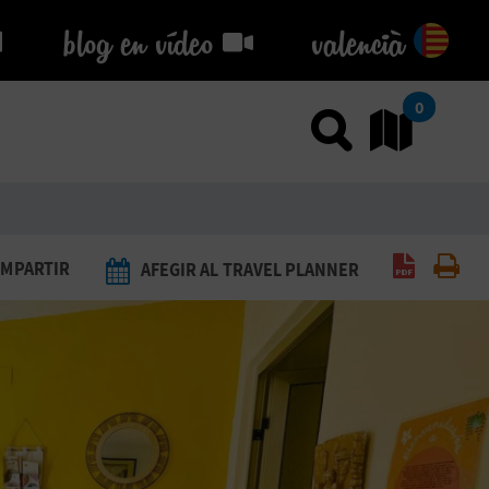
blog en vídeo
blog en vídeo
valencià
0
Usar el
An
Generar 
Imp
MPARTIR
AFEGIR AL TRAVEL PLANNER