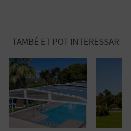
R
E
G
I
TAMBÉ ET POT INTERESSAR
S
T
R
E
E
M
P
R