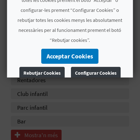
E
configurar-les prement “Configurar Cookies” o
Gas
U
rebutjar totes les cookies menys les absolutament
Supermercat
A
necessàries per al funcionament prement el botó
Planxa
“Rebutjar cookies”.
P
Piscina
E
Acceptar Cookies
Cafeteria
T
Rebutjar Cookies
Configurar Cookies
J
Rentadores
Més informació
A
Club infantil
D
Parc infantil
A
Bar
Mostra'n més