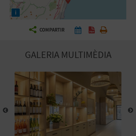
E
i
I
X
COMPARTIR
V
GALERIA MULTIMÈDIA
I
A
T
J
A
T