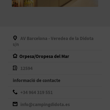
O
R
N
A
AV Barcelona - Veredea de la Didota
s/n
A
Orpesa/Oropesa del Mar
G
12594
E
informació de contacte
N
D
+34 964 319 551
A
info@campingdidota.es