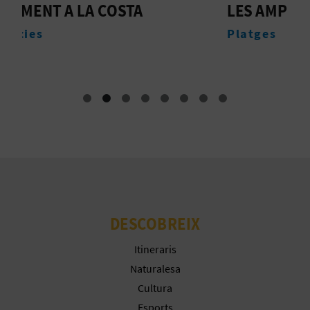
LES AMPLARIES
T
E
T
Platges
S
O
A
R
I
A
L
DESCOBREIX
Itineraris
Naturalesa
Cultura
Esports