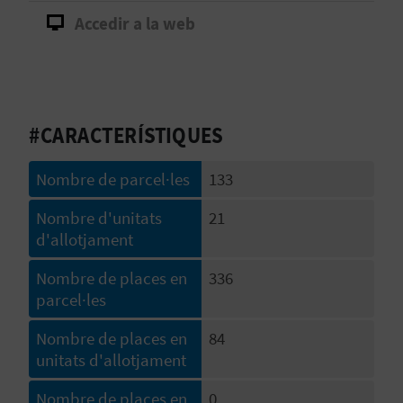
Accedir a la web
B
L
O
#CARACTERÍSTIQUES
G
E
Nombre de parcel·les
133
N
Nombre d'unitats
21
d'allotjament
V
Nombre de places en
336
Í
parcel·les
D
Nombre de places en
84
E
unitats d'allotjament
O
Nombre de places en
0