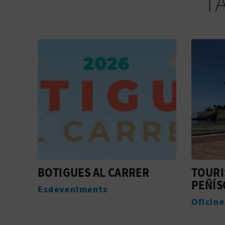
T
TOURIST INFO
PENÍS
PEÑÍSCOLA
Webca
Oficines de Turisme