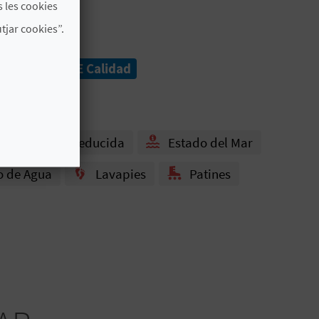
 les cookies
jar cookies”.
9001
Q ICTE Calidad
na Movilidad Reducida
Estado del Mar
o de Agua
Lavapies
Patines