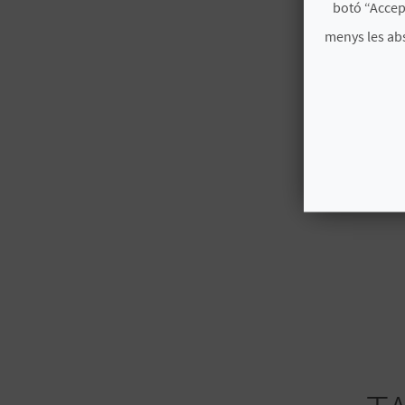
botó “Accep
menys les ab