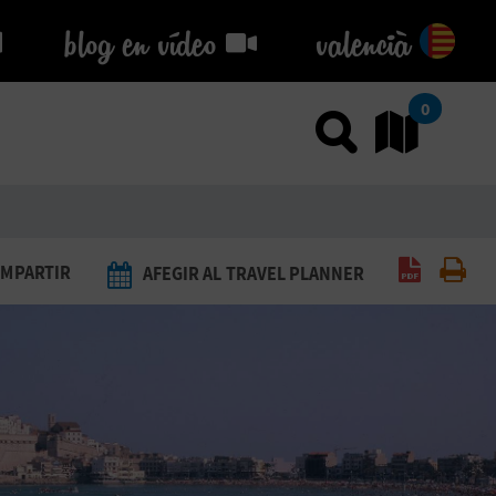
blog en vídeo
blog en vídeo
valencià
0
Usar el
An
Generar 
Imp
MPARTIR
AFEGIR AL TRAVEL PLANNER