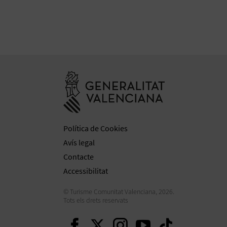
Anar a la web 
Política de Cookies
Avís legal
Contacte
Accessibilitat
© Turisme Comunitat Valenciana, 2026.
Tots els drets reservats
Seguir en Facebook
Seguir en Twitter
Seguir en Inst
Seguir en Y
Seguir e