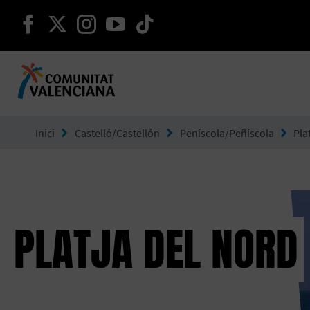
seguir en facebook
seguir en twitter
seguir en instagram
seguir en youtube
seguir en tiktok
Ves a Comunitat Valenciana
Inici
Castelló/Castellón
Peníscola/Peñíscola
Pla
PLATJA DEL NORD