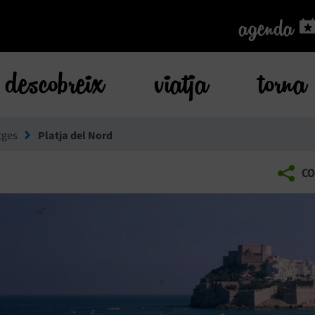
agenda
agenda
descobreix
viatja
torna
tges
Platja del Nord
CO