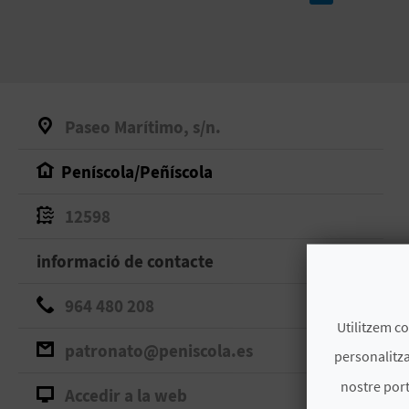
Paseo Marítimo, s/n.
Peníscola/Peñíscola
12598
informació de contacte
964 480 208
Utilitzem co
patronato@peniscola.es
personalitza
nostre port
Accedir a la web