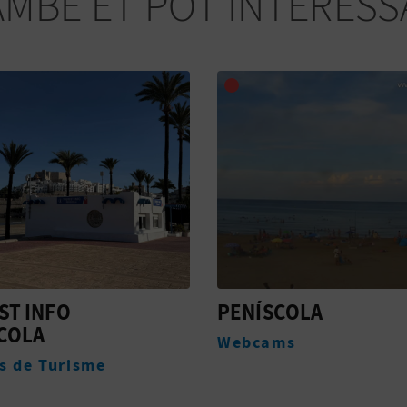
AMBÉ ET POT INTERESS
COLA
DUNA HOTEL BOUTI
ms
Allotjaments