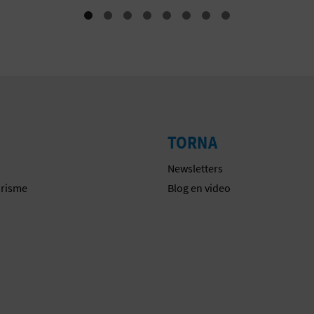
TORNA
Newsletters
urisme
Blog en video