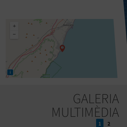
+
−
i
GALERIA
MULTIMÈDIA
1
2