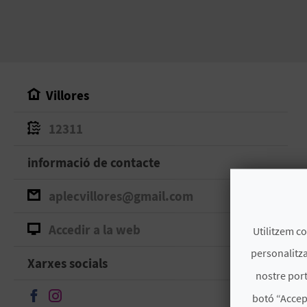
Villores
12311
informació de contacte
aplecvillores@gmail.com
Accedir a la web
Utilitzem co
personalitza
Xarxes socials
nostre port
Seguir en Facebook
Seguir en Instagram
botó “Accep