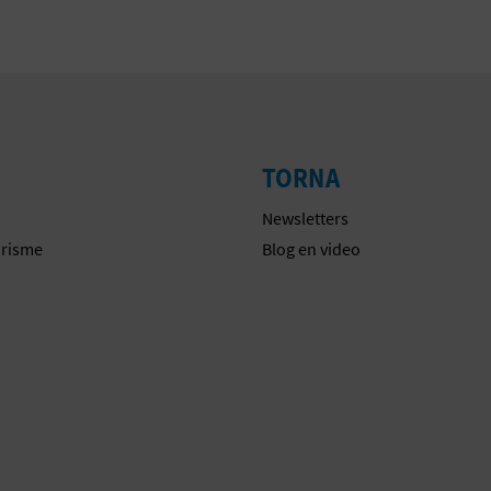
TORNA
Newsletters
urisme
Blog en video