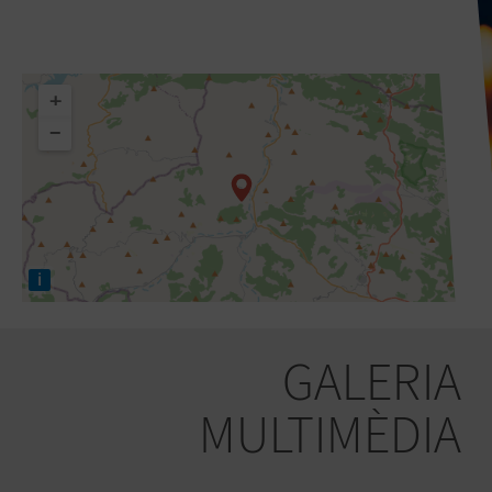
+
−
i
GALERIA
MULTIMÈDIA