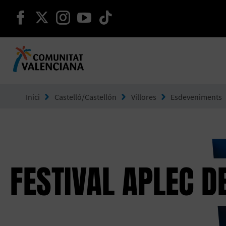
seguir en facebook
seguir en twitter
seguir en instagram
seguir en youtube
seguir en tiktok
Ves a Comunitat Valenciana
Inici
Castelló/Castellón
Villores
Esdeveniments
FESTIVAL APLEC D