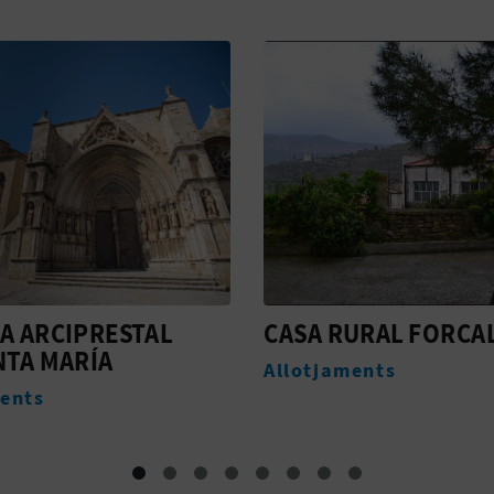
RURAL FORCALL
TOURIST INFO FORC
aments
Oficines de Turisme