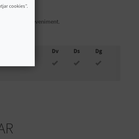
jar cookies”.
icial de l'esdeveniment.
Dc
Dj
Dv
Ds
Dg
AR