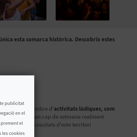
a única esta comarca històrica. Descobrix estes
te publicitat
ferir un bon nombre d'
activitats lúdiques, com
vegació en el
ormatives
. Serà un cap de setmana realment
s prement el
erdràs? Les necessitats d'este territori
ó i trobada.
 les cookies