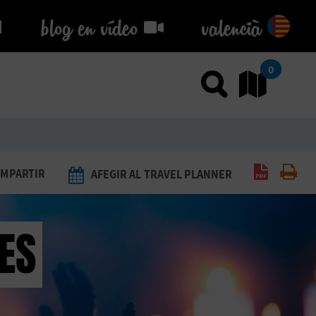
blog en vídeo
blog en vídeo
valencià
0
Usar el
An
Generar 
Imp
MPARTIR
AFEGIR AL TRAVEL PLANNER
RES