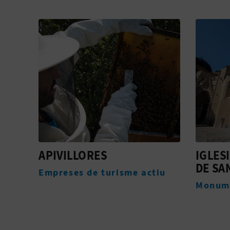
IGLESIA ARCIPRESTAL
CASA 
DE SANTA MARÍA
iu
Allotj
Monuments