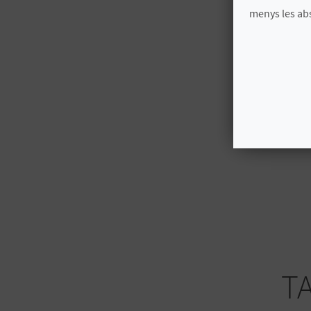
menys les ab
T