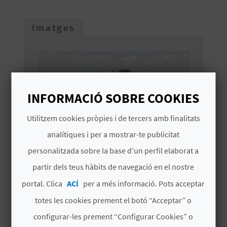
O
Imatges
R
N
A
INFORMACIÓ SOBRE COOKIES
A
Utilitzem cookies pròpies i de tercers amb finalitats
G
analítiques i per a mostrar-te publicitat
E
personalitzada sobre la base d’un perfil elaborat a
partir dels teus hàbits de navegació en el nostre
N
portal. Clica
ACÍ
per a més informació. Pots acceptar
D
totes les cookies prement el botó “Acceptar” o
A
configurar-les prement “Configurar Cookies” o