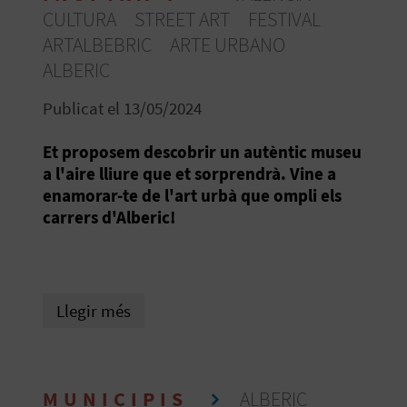
E
CULTURA
STREET ART
FESTIVAL
I
ARTALBEBRIC
ARTE URBANO
ALBERIC
X
Publicat el 13/05/2024
V
Et proposem descobrir un autèntic museu
a l'aire lliure que et sorprendrà. Vine a
I
enamorar-te de l'art urbà que ompli els
A
carrers d'Alberic!
T
J
Llegir més
A
T
MUNICIPIS
ALBERIC