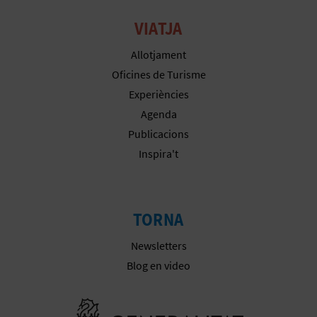
VIATJA
C
Allotjament
A
Oficines de Turisme
Experiències
L
Agenda
C
Publicacions
Inspira't
U
L
A
TORNA
L
Newsletters
Blog en video
A
T
Anar a la we