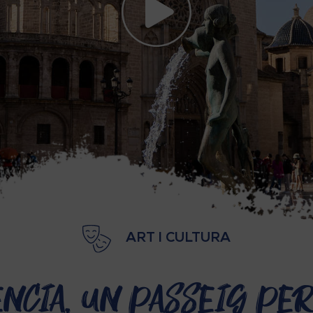
ART I CULTURA
ència, un passeig per