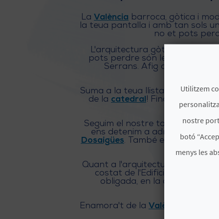
La
València
barroca, gòtica i mod
la teua pantalla i amb tan sols u
no et pots perd
L'arquitectura gòtica a Valènci
pots perdre són les magnífiques
Serrans. Afig a la llista un ll
Utilitzem co
Suma a la teua llista d'edificis gò
de la
catedral
! Finalment, reg
personalitza
nostre port
Seguim el nostre tour per la Valè
ens detenim a admirar dos port
botó “Accep
Dosaigües
. També et recomanem 
menys les ab
Quant a l'arquitectura modernista
costat de l'Edifici del Rellot
obligada, en la qual podràs a
Enamora't de la
València barroca
i
no et p