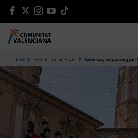
seguir en facebook
seguir en twitter
seguir en instagram
seguir en youtube
seguir en tiktok
Ves a Comunitat Valenciana
Inici
Mediterrani en Acció
València, un passeig per