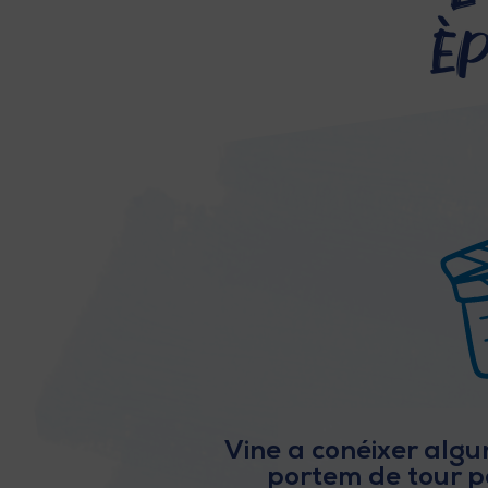
èp
Vine a conéixer algun
portem de tour pe