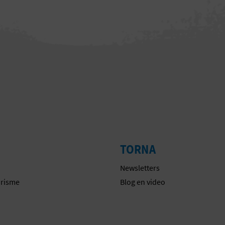
TORNA
Newsletters
urisme
Blog en video