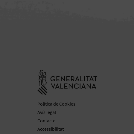
Anar a la web 
Política de Cookies
Avís legal
Contacte
Accessibilitat