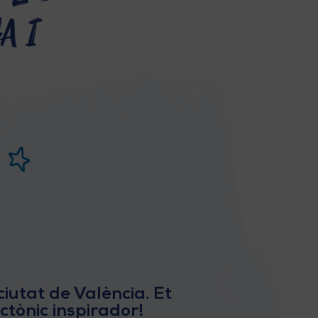
a i
ciutat de València. Et
ctònic inspirador!