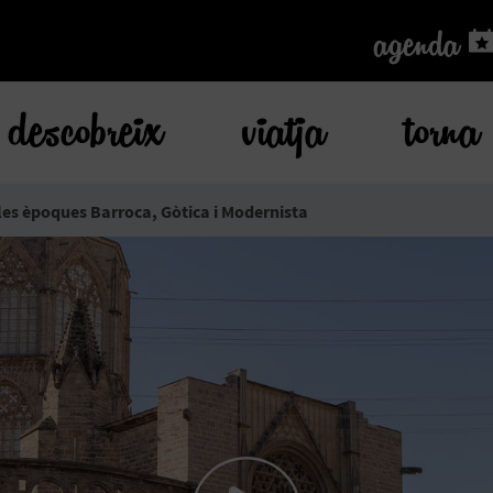
agenda
agenda
descobreix
viatja
torna
 les èpoques Barroca, Gòtica i Modernista