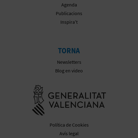
E
Agenda
Publicacions
U
Inspira't
A
P
TORNA
E
Newsletters
T
Blog en video
J
Anar a la we
A
D
A
Política de Cookies
Avís legal