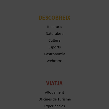
C
DESCOBREIX
A
Itineraris
Naturalesa
L
Cultura
C
Esports
Gastronomia
U
Webcams
L
A
VIATJA
L
Allotjament
A
Oficines de Turisme
T
Experiències