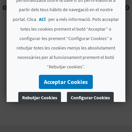
personalitzada sobre la base d’un perfil elaborat a
partir dels teus hàbits de navegació en el nostre
B
portal. Clica
ACÍ
per a més informació. Pots acceptar
L
totes les cookies prement el botó “Acceptar” o
O
configurar-les prement “Configurar Cookies” o
G
rebutjar totes les cookies menys les absolutament
necessàries per al funcionament prement el botó
E
“Rebutjar cookies”.
N
Acceptar Cookies
V
Í
Rebutjar Cookies
Configurar Cookies
D
Més informació
E
O