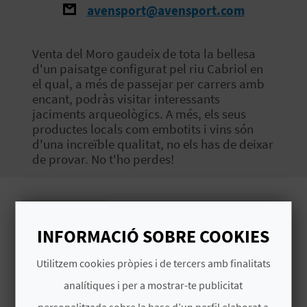
avensport@avensport.com
O
R
Venta del Moro gaudeix de tota la bellesa
N
d'un paisatge configurat pel riu Cabriol en
el qual, a més de passejar per carrers amb
A
encant, podràs visitar interessants
jaciments arqueològics. A més, els seus
productes locals com embotits i vins són
d'una increïble qualitat, no els has de deixar
A
de provar. No t'ho perdes!
G
E
Imatges
N
INFORMACIÓ SOBRE COOKIES
D
Utilitzem cookies pròpies i de tercers amb finalitats
A
analítiques i per a mostrar-te publicitat