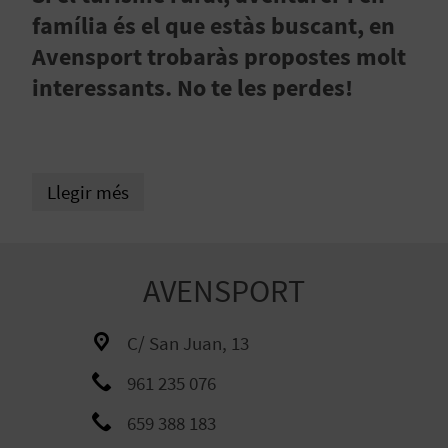
E
família és el que estàs buscant, en
I
Avensport trobaràs propostes molt
X
interessants. No te les perdes!
V
Llegir més
I
A
T
AVENSPORT
J
C/ San Juan, 13
A
961 235 076
659 388 183
T