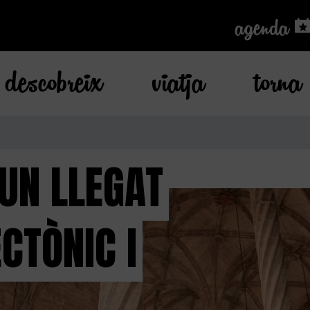
agenda
agenda
descobreix
viatja
torna
 UN LLEGAT
CTÒNIC I