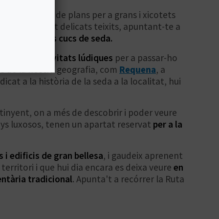
un bon nombre de plans per a grans i xicotets
tallers, pintant delicats teixits, apuntant-te a
 de
la cria dels cucs de seda.
mica o a activitats lúdiques
per a passar-ho
ons de la nostra geografia, com
Requena
, a
at a la història de la seda a la localitat, hui
tinyent, on a més de descobrir i poder veure
enys luxosos, tenen un apartat reservat
per a la
 i edificis de gran bellesa
, i gaudeix aprenent
erritori i que hui dia encara es deixa veure
en
entària tradicional
. Apunta't a recórrer la Ruta