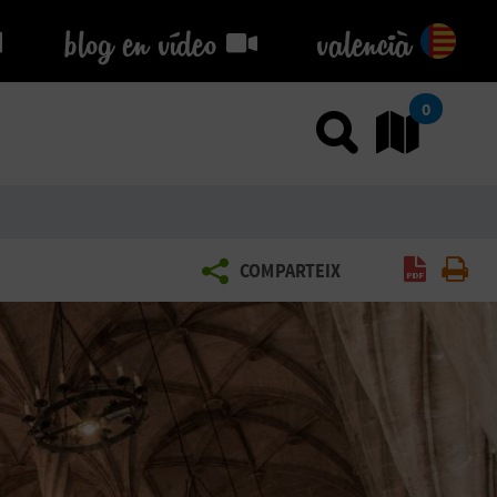
blog en vídeo
blog en vídeo
valencià
0
Usar el
An
Gener
Im
COMPARTEIX