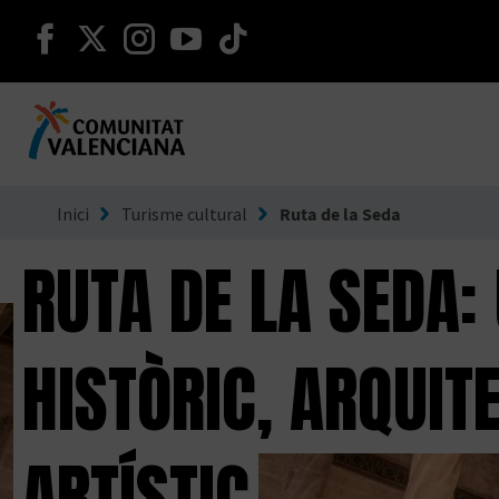
seguir en facebook
seguir en twitter
seguir en instagram
seguir en youtube
seguir en tiktok
Ves a Comunitat Valenciana
Inici
Turisme cultural
Ruta de la Seda
RUTA DE LA SEDA:
HISTÒRIC, ARQUITE
ARTÍSTIC