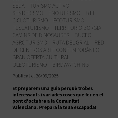
E
SEDA
TURISMO ACTIVO
I
SENDERISMO
ENOTURISMO
BTT
CICLOTURISMO
ECOTURISMO
X
PESCATURISMO
TERRITORIO BORGIA
CAMINS DE DINOSAURES
BUCEO
V
AGROTURISMO
RUTA DEL GRIAL
RED
DE CENTROS ARTE CONTEMPORÁNEO
I
GRAN OFERTA CULTURAL
A
OLEOTURISMO
BIRDWATCHING
T
Publicat el 26/09/2025
J
Et preparem una guia perquè trobes
A
interessants i variades coses que fer en el
pont d'octubre​ a la Comunitat
Valenciana. Prepara la teua escapada!
T