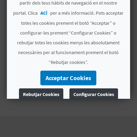
partir dels teus hàbits de navegació en el nostre
B
portal. Clica
ACÍ
per a més informació. Pots acceptar
totes les cookies prement el botó “Acceptar” o
L
configurar-les prement “Configurar Cookies” o
O
rebutjar totes les cookies menys les absolutament
G
necessàries per al funcionament prement el botó
E
“Rebutjar cookies”.
N
Acceptar Cookies
V
Rebutjar Cookies
Configurar Cookies
Í
D
Més informació
E
O