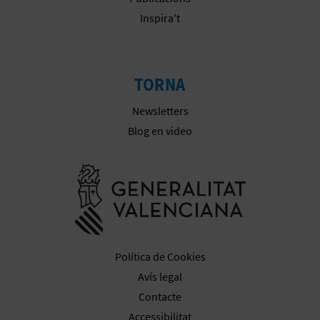
E
Inspira't
U
A
TORNA
P
Newsletters
E
Blog en video
T
Anar a la we
J
A
D
Política de Cookies
A
Avís legal
Contacte
Accessibilitat