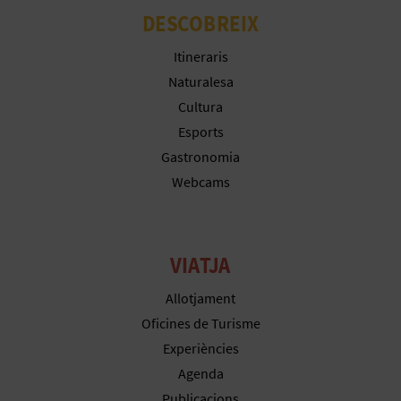
DESCOBREIX
C
Itineraris
Naturalesa
A
Cultura
L
Esports
Gastronomia
C
Webcams
U
L
VIATJA
A
Allotjament
L
Oficines de Turisme
A
Experiències
Agenda
T
Publicacions