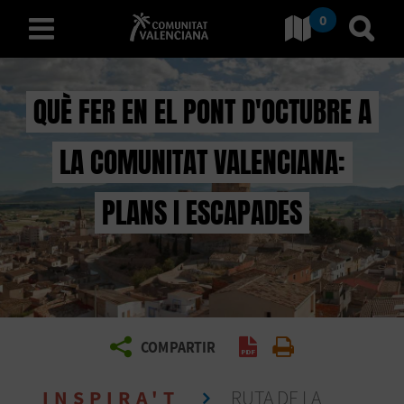
0
Ves a Comunitat Valencian
Anar 
valencià
QUÈ FER EN EL PONT D'OCTUBRE A
LA COMUNITAT VALENCIANA:
D
E
PLANS I ESCAPADES
S
C
O
B
COMPARTIR
Generar PDF
Imprimir
R
INSPIRA'T
RUTA DE LA