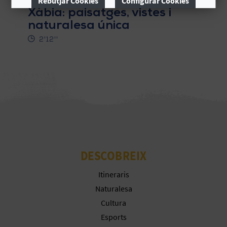
Ruta dels Miradors de
Rebutjar Cookies
Configurar Cookies
Xàbia: paisatges, vistes i
naturalesa única
Més informació
C
2'12''
A
L
C
U
L
A
DESCOBREIX
L
Itineraris
Naturalesa
A
Cultura
T
Esports