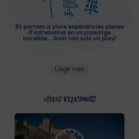
E
I
X
Et portem a viure experiències plenes
d'adrenalina en un paisatge
increïble… Amb tan sols un play!
V
I
Llegir més
A
T
J
Vídeos relacionats
A
T