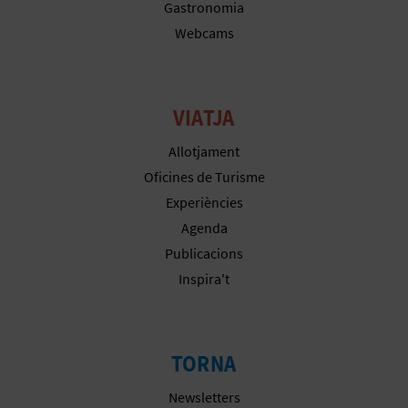
Gastronomia
E
Webcams
U
A
VIATJA
P
Allotjament
E
Oficines de Turisme
T
Experiències
Agenda
J
Publicacions
A
Inspira't
D
A
TORNA
Newsletters