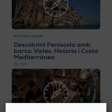
O
R
N
A
ACTIVITATS I PLANS
Descobrint Peníscola amb
barco: Vistes, Història i Costa
A
Mediterránea
G
1'25''
E
N
D
A