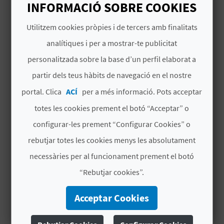
INFORMACIÓ SOBRE COOKIES
B
Utilitzem cookies pròpies i de tercers amb finalitats
ACTIVITATS I PLANS
L
analítiques i per a mostrar-te publicitat
Colors, Sabors i Vida: Deixa't
Enamorar pel Mercat
O
personalitzada sobre la base d’un perfil elaborat a
Central de València
partir dels teus hàbits de navegació en el nostre
G
2'56''
portal. Clica
ACÍ
per a més informació. Pots acceptar
E
totes les cookies prement el botó “Acceptar” o
N
configurar-les prement “Configurar Cookies” o
V
rebutjar totes les cookies menys les absolutament
necessàries per al funcionament prement el botó
Í
“Rebutjar cookies”.
D
Acceptar Cookies
E
ACTIVITATS I PLANS
O