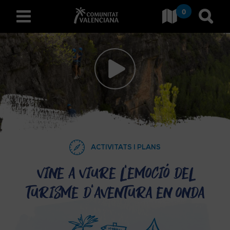
0
Ves a Comunitat Valencian
Anar 
valencià
D
E
S
C
ACTIVITATS I PLANS
O
Vine a viure l'emoció del
turisme d'aventura en Onda
B
R