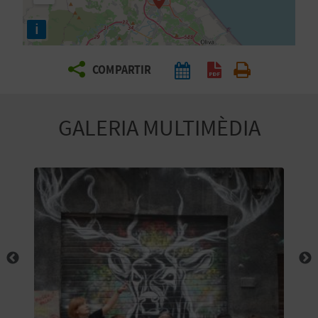
E
i
I
X
COMPARTIR
V
GALERIA MULTIMÈDIA
I
A
T
J
A
T