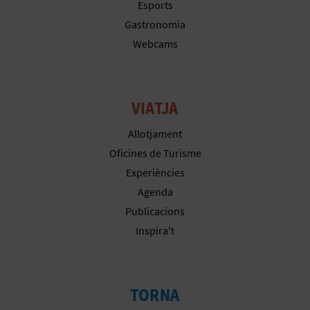
Esports
E
Gastronomia
Webcams
S
A
VIATJA
R
I
Allotjament
Oficines de Turisme
A
Experiències
L
Agenda
Publicacions
Inspira't
TORNA