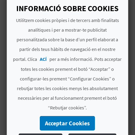
Llegir més
del teatre com en els seus voltants, al carrer
INFORMACIÓ SOBRE COOKIES
Sant Ramon, en ple cor del barri del Raval.
C
Utilitzem cookies pròpies i de tercers amb finalitats
# DISPONIBILITAT
analítiques i per a mostrar-te publicitat
A
Tot l’any
personalitzada sobre la base d’un perfil elaborat a
L
partir dels teus hàbits de navegació en el nostre
# SERVEIS INCLOSOS
C
portal. Clica
ACÍ
per a més informació. Pots acceptar
U
Recorregut pels grafitis del carrer Sant
totes les cookies prement el botó “Acceptar” o
Ramon i deixar la vostra empremta.
L
configurar-les prement “Configurar Cookies” o
rebutjar totes les cookies menys les absolutament
A
necessàries per al funcionament prement el botó
L
MÉS INFORMACIÓ
“Rebutjar cookies”.
A
Horari
Acceptar Cookies
T
A consultar