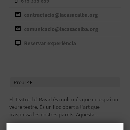
675 335 639
B
contractacio@lacasacalba.org
L
comunicacio@lacasacalba.org
O
Reservar experiència
G
E
N
V
Preu:
4€
Í
El Teatre del Raval és molt més que un espai on
D
veure teatre. És un lloc obert a l'art que
traspassa les nostres parets. Aquesta
E
experiència fa un recorregut pels diferents
O
murals que es troben tant en les instal·lacions