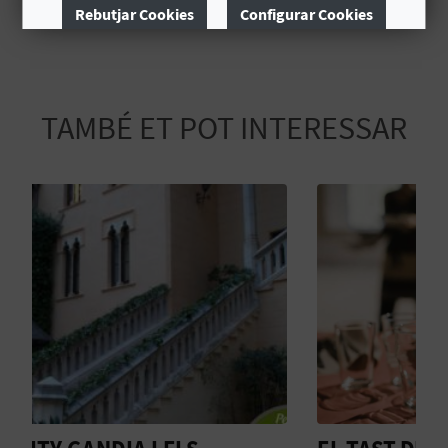
E
Rebutjar Cookies
Configurar Cookies
U
Més informació
A
TAMBÉ ET POT INTERESSAR
P
E
T
J
A
D
A