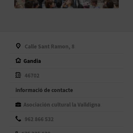
O
R
N
A
Calle Sant Ramon, 8
Gandia
A
G
46702
E
informació de contacte
N
Asociación cultural la Valldigna
D
962 866 532
A