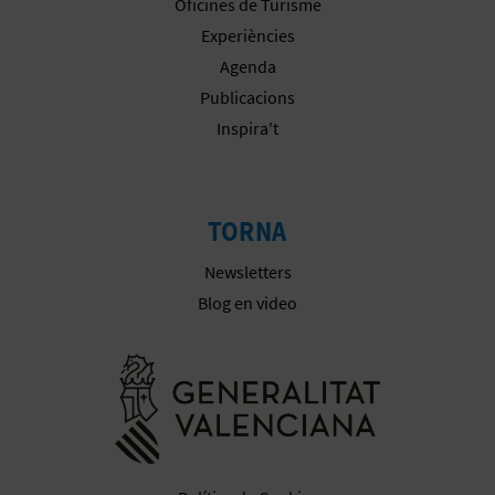
Oficines de Turisme
Experiències
Agenda
C
Publicacions
A
Inspira't
L
C
TORNA
U
Newsletters
L
Blog en video
A
Anar a la we
L
A
T