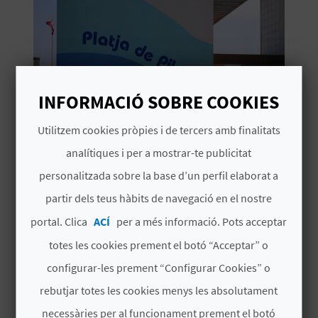
O
R
N
INFORMACIÓ SOBRE COOKIES
A
Utilitzem cookies pròpies i de tercers amb finalitats
A
analítiques i per a mostrar-te publicitat
personalitzada sobre la base d’un perfil elaborat a
TOURIST INFO PILES
P
G
partir dels teus hàbits de navegació en el nostre
Oficines de Turisme
P
E
portal. Clica
ACÍ
per a més informació. Pots acceptar
N
totes les cookies prement el botó “Acceptar” o
D
configurar-les prement “Configurar Cookies” o
rebutjar totes les cookies menys les absolutament
A
necessàries per al funcionament prement el botó