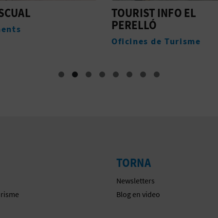
ST INFO EL
PLATJA EL PERELLÓ
LÓ
Platges
es de Turisme
TORNA
Newsletters
urisme
Blog en video