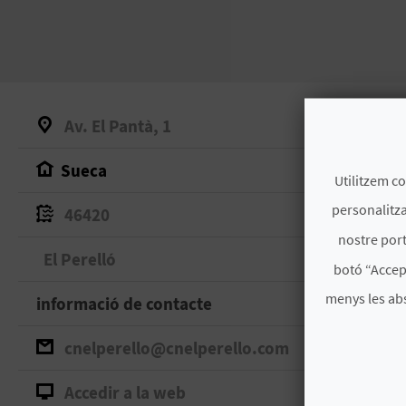
Av. El Pantà, 1
Sueca
Utilitzem co
personalitza
46420
nostre port
El Perelló
botó “Accep
menys les ab
informació de contacte
cnelperello@cnelperello.com
Accedir a la web