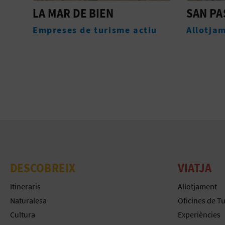
SAN PASCUAL
TOURI
PEREL
iu
Allotjaments
Oficin
DESCOBREIX
VIATJA
Itineraris
Allotjament
Naturalesa
Oficines de T
Cultura
Experiències