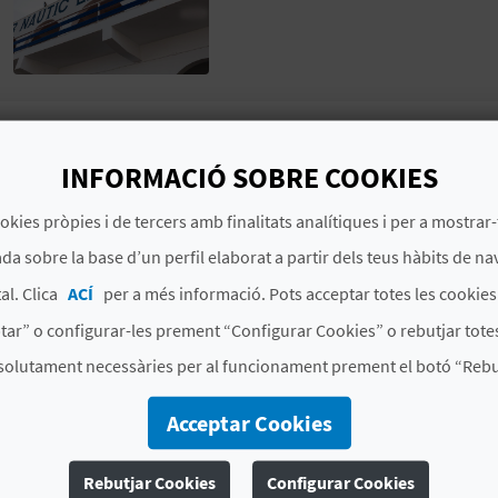
El barri marítim de Sueca alberga este coqueto port que
del canal que unix el mar amb l'Albufera. Al voltant d
INFORMACIÓ SOBRE COOKIES
públic. Està especialment indicat per a embarcacions 
okies pròpies i de tercers amb finalitats analítiques i per a mostrar-
àmplia seu social i piscina. L'escola de vela, per a la 
accés a l'aigua, completa l'oferta.
da sobre la base d’un perfil elaborat a partir dels teus hàbits de na
al. Clica
ACÍ
per a més informació. Pots acceptar totes les cookie
tar” o configurar-les prement “Configurar Cookies” o rebutjar totes
# ESPECIALITATS
solutament necessàries per al funcionament prement el botó “Rebut
Escoles de vela
Clubs nàutics i ports esportius
Acceptar Cookies
Rebutjar Cookies
Configurar Cookies