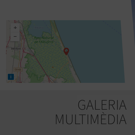
+
−
i
GALERIA
MULTIMÈDIA