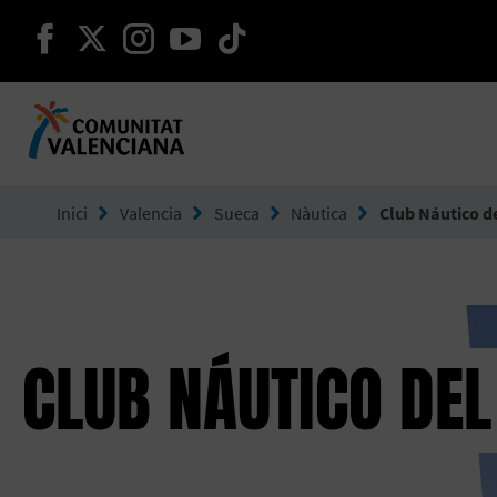
seguir en facebook
seguir en twitter
seguir en instagram
seguir en youtube
seguir en tiktok
Ves a Comunitat Valenciana
Inici
Valencia
Sueca
Nàutica
Club Náutico de
CLUB NÁUTICO DEL