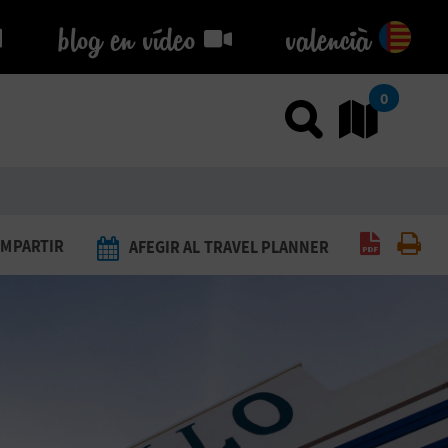
blog en vídeo
blog en vídeo
valencià
0
Usar el
An
Generar 
Imp
MPARTIR
AFEGIR AL TRAVEL PLANNER