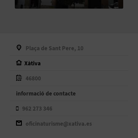
O
R
N
A
Plaça de Sant Pere, 10
Xàtiva
A
G
46800
E
informació de contacte
N
962 273 346
D
oficinaturisme@xativa.es
A