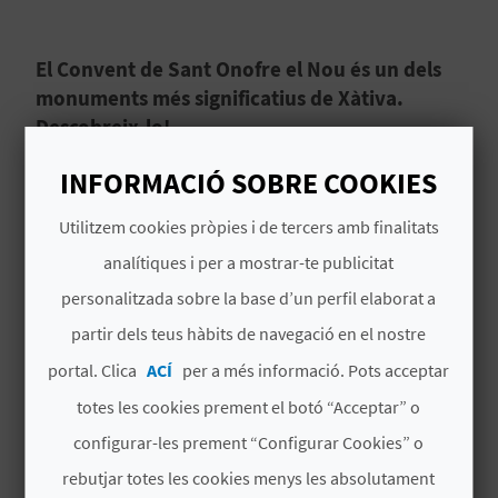
B
El Convent de Sant Onofre el Nou és un dels
L
monuments més significatius de Xàtiva.
Descobreix-lo!
O
G
INFORMACIÓ SOBRE COOKIES
Coneixes la història del convento de
San Onofre
el Nuevo
, convent de Sant Onofre el Nou?
E
Utilitzem cookies pròpies i de tercers amb finalitats
Durant l'
Edat mitjana
,
Xàtiva
es va consolidar
N
analítiques i per a mostrar-te publicitat
com un important nucli religiós del Regne de
València. El seu
centre històric
i arquitectura
personalitzada sobre la base d’un perfil elaborat a
V
Llegir més
gòtica guarden un valuós conjunt de temples
partir dels teus hàbits de navegació en el nostre
Í
que donen testimoniatge del seu passat. Entre
portal. Clica
ACÍ
per a més informació. Pots acceptar
els principals exponents destaquen les esglésies
D
totes les cookies prement el botó “Acceptar” o
i convents a la
Xàtiva medieval
, que no sols van
E
complir funcions litúrgiques, sinó també
configurar-les prement “Configurar Cookies” o
TAMBÉ ET POT INTERESSAR
socials, educatives i assistencials.
rebutjar totes les cookies menys les absolutament
O