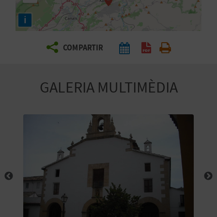
E
i
I
X
COMPARTIR
V
GALERIA MULTIMÈDIA
I
A
T
J
A
T