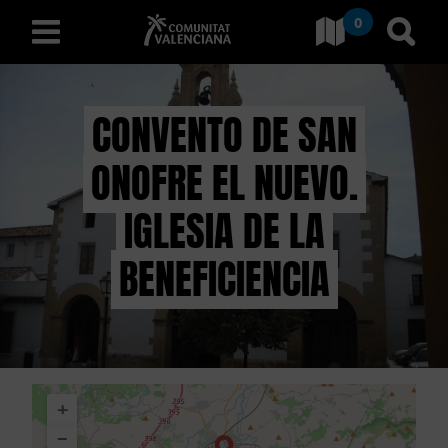
0
Ves a Comunitat Valencian
Anar 
valencià
CONVENTO DE SAN
ONOFRE EL NUEVO.
D
E
IGLESIA DE LA
S
BENEFICIENCIA
C
O
B
+
R
−