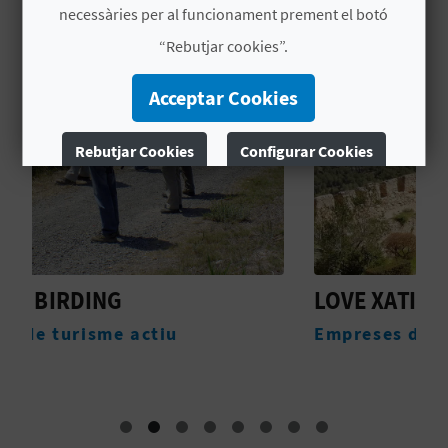
necessàries per al funcionament prement el botó
“Rebutjar cookies”.
C
Acceptar Cookies
A
L
Rebutjar Cookies
Configurar Cookies
C
Més informació
U
L
LOVE XATIVA TOURS
A
Empreses de servicis complementaris
L
A
T