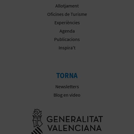
R
Allotjament
E
Oficines de Turisme
Experiències
G
Agenda
I
Publicacions
S
Inspira't
T
R
TORNA
E
Newsletters
Blog en video
E
M
Anar a la we
P
R