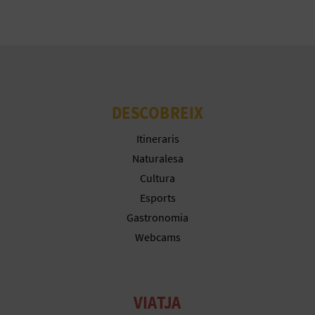
E
U
A
P
DESCOBREIX
E
Itineraris
T
Naturalesa
Cultura
J
Esports
A
Gastronomia
D
Webcams
A
VIATJA