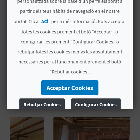
personalitzada sobre la base d’un perfil elaborat a
partir dels teus hàbits de navegació en el nostre
C
portal. Clica
ACÍ
per a més informació. Pots acceptar
totes les cookies prement el botó “Acceptar” o
A
PUNT D'INFORMACIÓ
COL·LABORADOR (PIC)
configurar-les prement “Configurar Cookies” o
L
rebutjar totes les cookies menys les absolutament
Parc Natural del Carrascal de la Font Roja
C
necessàries per al funcionament prement el botó
U
“Rebutjar cookies”.
L
Acceptar Cookies
A
TAMBÉ ET POT INTERESSAR
Rebutjar Cookies
Configurar Cookies
L
A
Més informació
T