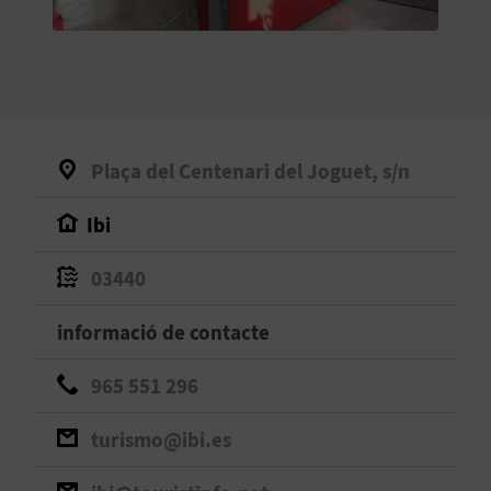
O
R
N
A
Plaça del Centenari del Joguet, s/n
Ibi
A
G
03440
E
informació de contacte
N
965 551 296
D
turismo@ibi.es
A