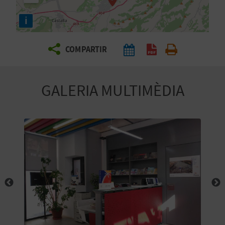
E
i
I
X
COMPARTIR
V
GALERIA MULTIMÈDIA
I
A
T
J
A
T