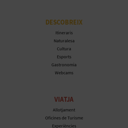
R
E
DESCOBREIX
G
Itineraris
I
Naturalesa
S
Cultura
Esports
T
Gastronomia
R
Webcams
E
E
VIATJA
M
Allotjament
P
Oficines de Turisme
R
Experiències