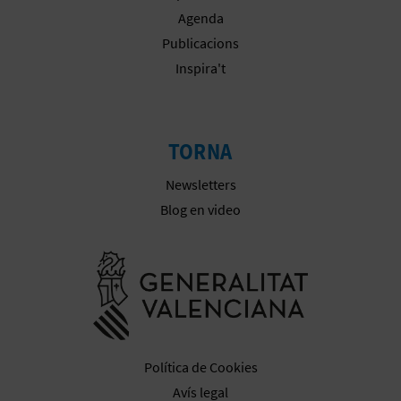
Agenda
E
Publicacions
S
Inspira't
A
R
TORNA
I
Newsletters
A
Blog en video
L
Anar a la we
Política de Cookies
Avís legal