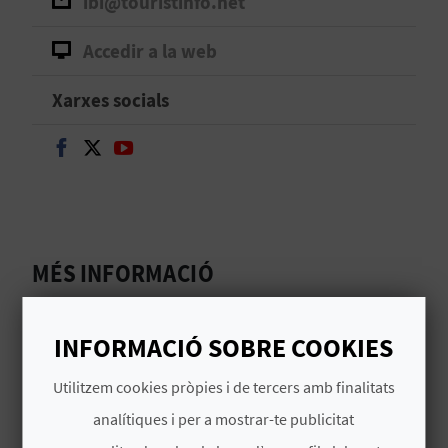
ibi@touristinfo.net
B
Accedir a la web
L
Xarxes socials
O
Seguir en Facebook
Seguir en Twitter
Seguir en Youtube
G
E
N
MÉS INFORMACIÓ
V
Horari
Í
INFORMACIÓ SOBRE COOKIES
**Cerrado del 29 de octubre al 1 de noviembre**
D
De lunes a domingo, de 10:00 a 14:00 horas. De
Utilitzem cookies pròpies i de tercers amb finalitats
E
miércoles a viernes, de 17:00 a 19:00 horas.
analítiques i per a mostrar-te publicitat
O