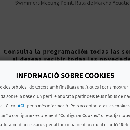
Swimmers Meeting Point, Ruta de Marcha Acuática,
Consulta la programación todas las 
si deseas recibir todas las novedad
WhatsApp
, rellena el siguiente form
"Follower"
www.b
INFORMACIÓ SOBRE COOKIES
okies pròpies i de tercers amb finalitats analítiques i per a mostrar-
Sigue el evento en nuestro
Facebook
y
Twitter
con el 
da sobre la base d’un perfil elaborat a partir dels teus hàbits de na
al. Clica
ACÍ
per a més informació. Pots acceptar totes les cookie
tar” o configurar-les prement “Configurar Cookies” o rebutjar totes
Playa vigilada los sábados y domingos de 11:00 a 17
solutament necessàries per al funcionament prement el botó “Rebut