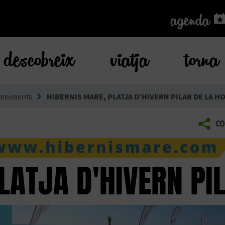
agenda
agenda
descobreix
viatja
torna
veniments
HIBERNIS MARE, PLATJA D'HIVERN PILAR DE LA 
CO
LATJA D'HIVERN PI