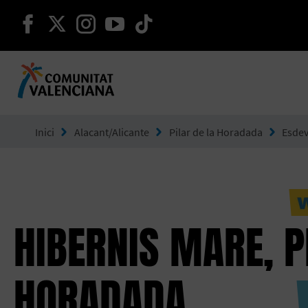
seguir en facebook
seguir en twitter
seguir en instagram
seguir en youtube
seguir en tiktok
Ves a Comunitat Valenciana
Inici
Alacant/Alicante
Pilar de la Horadada
Esde
HIBERNIS MARE, P
HORADADA