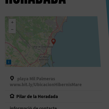
+
−
i
playa Mil Palmeras
www.bit.ly/UbicacionHibernisMare
Pilar de la Horadada
informació de contacte