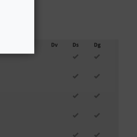
as.
Dc
Dj
Dv
Ds
Dg