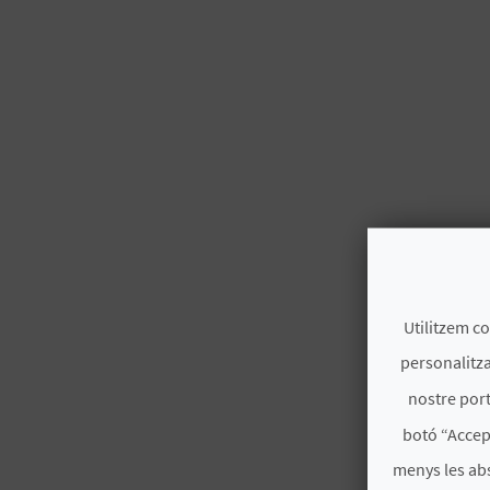
Utilitzem co
personalitza
nostre port
botó “Accep
menys les ab