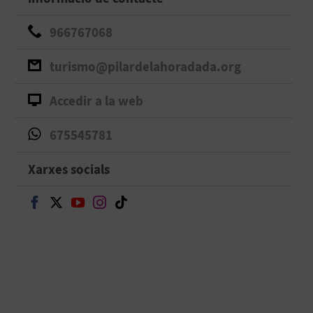
966767068
turismo@pilardelahoradada.org
Accedir a la web
675545781
Xarxes socials
Seguir en Facebook
Seguir en Twitter
Seguir en Youtube
Seguir en Instagram
Seguir en TikTok