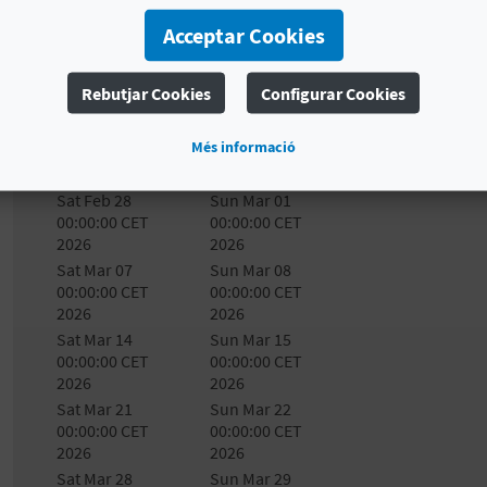
Acceptar Cookies
Lugar:
Playa Mil Palmeras, en urbanización Mil Palmer
Rebutjar Cookies
Configurar Cookies
# DISPONIBILITAT
Més informació
Data d’inici
Data fi
Dl
Dt
Sat Feb 28
Sun Mar 01
00:00:00 CET
00:00:00 CET
2026
2026
Sat Mar 07
Sun Mar 08
00:00:00 CET
00:00:00 CET
2026
2026
Sat Mar 14
Sun Mar 15
00:00:00 CET
00:00:00 CET
2026
2026
Sat Mar 21
Sun Mar 22
00:00:00 CET
00:00:00 CET
2026
2026
Sat Mar 28
Sun Mar 29