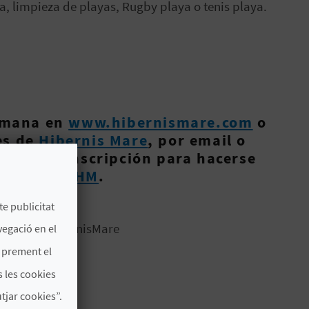
 limpieza de playas, Rugby playa o tenis playa.
semana en
www.hibernismare.com
o
es de
Hibernis Mare
, por email o
ulario de inscripción para hacerse
it.ly/AltaHM
.
te publicitat
hashtag #HibernisMare
vegació en el
s prement el
 les cookies
:00 h.
jar cookies”.