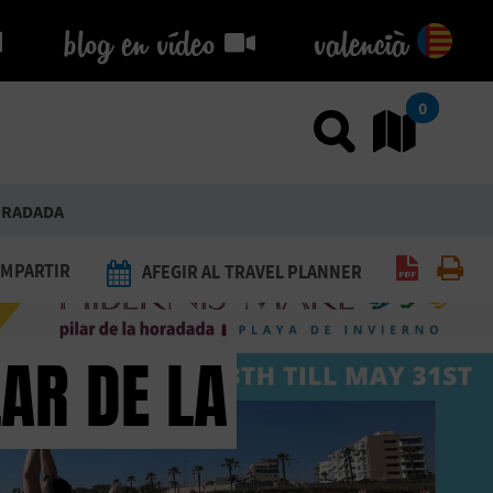
blog en vídeo
blog en vídeo
valencià
0
Usar el
An
HORADADA
Generar 
Imp
MPARTIR
AFEGIR AL TRAVEL PLANNER
LAR DE LA