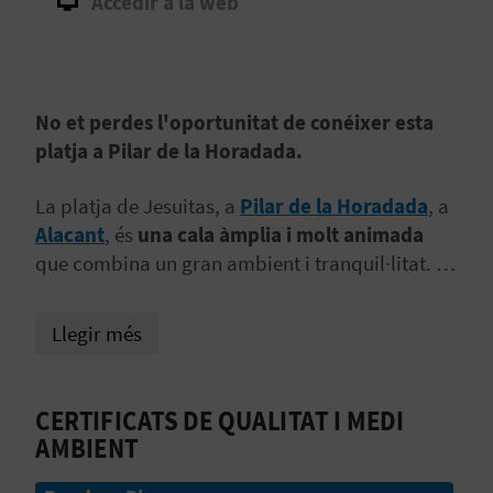
Accedir a la web
B
L
No et perdes l'oportunitat de conéixer esta
O
platja a Pilar de la Horadada.
G
La platja de Jesuitas, a
Pilar de la Horadada
, a
E
Alacant
, és
una cala àmplia i molt animada
N
que combina un gran ambient i tranquil·litat. La
seua
pista de vòlei permanent
reunix grups
V
que organitzen partits improvisats els caps de
Llegir més
setmana, mentres altres visitants gaudixen d'
un
Í
passeig relaxat sota el sol
que acompanya a la
D
localitat durant tot l'any.
CERTIFICATS DE QUALITAT I MEDI
E
AMBIENT
O