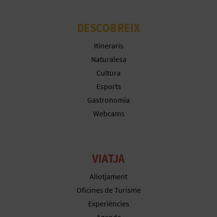
E
DESCOBREIX
S
Itineraris
A
Naturalesa
Cultura
R
Esports
I
Gastronomia
A
Webcams
L
VIATJA
Allotjament
Oficines de Turisme
Experiències
Agenda