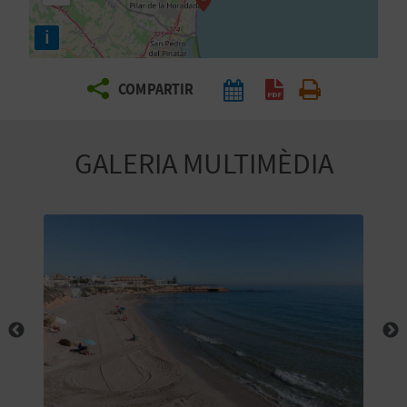
E
i
I
X
COMPARTIR
V
GALERIA MULTIMÈDIA
I
A
T
J
A
T