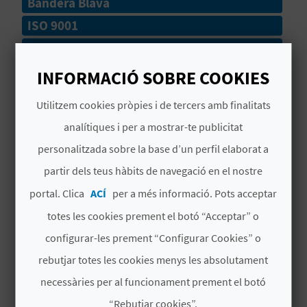
Bandera Blava
ISO 9001
C
ISO 14001
A
INFORMACIÓ SOBRE COOKIES
# SERVEIS
L
Utilitzem cookies pròpies i de tercers amb finalitats
Restaurante
C
analítiques i per a mostrar-te publicitat
Vigilancia Marítima
personalitzada sobre la base d’un perfil elaborat a
U
partir dels teus hàbits de navegació en el nostre
Socorristes
L
portal. Clica
ACÍ
per a més informació. Pots acceptar
A
Servicios WC
totes les cookies prement el botó “Acceptar” o
L
configurar-les prement “Configurar Cookies” o
Cala
rebutjar totes les cookies menys les absolutament
A
Parking
necessàries per al funcionament prement el botó
T
Bandera Azul
“Rebutjar cookies”.