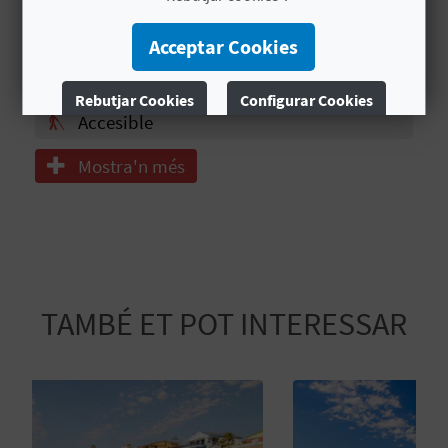
E
Tourist Info
Acceptar Cookies
U
Lavapies
A
Rebutjar Cookies
Configurar Cookies
Accesible
P
Més informació
Mostra'n més
E
T
J
A
TAMBÉ ET POT INTERESSAR
D
A