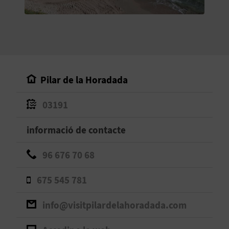
O
R
N
A
Pilar de la Horadada
03191
A
G
informació de contacte
E
96 676 70 68
N
675 545 781
D
info@visitpilardelahoradada.com
A