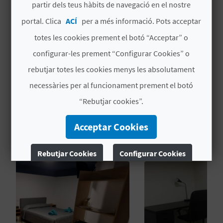
partir dels teus hàbits de navegació en el nostre
Gentileses
portal. Clica
ACÍ
per a més informació. Pots acceptar
C
Wifi
totes les cookies prement el botó “Acceptar” o
A
configurar-les prement “Configurar Cookies” o
Caixa forta
rebutjar totes les cookies menys les absolutament
L
necessàries per al funcionament prement el botó
C
“Rebutjar cookies”.
U
Acceptar Cookies
TAMBÉ ET POT INTERESSAR
L
A
Rebutjar Cookies
Configurar Cookies
L
Més informació
A
T