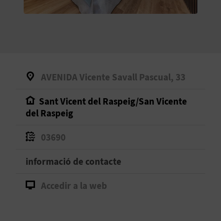
O
R
N
A
AVENIDA Vicente Savall Pascual, 33
Sant Vicent del Raspeig/San Vicente
A
del Raspeig
G
03690
E
informació de contacte
N
D
Accedir a la web
A