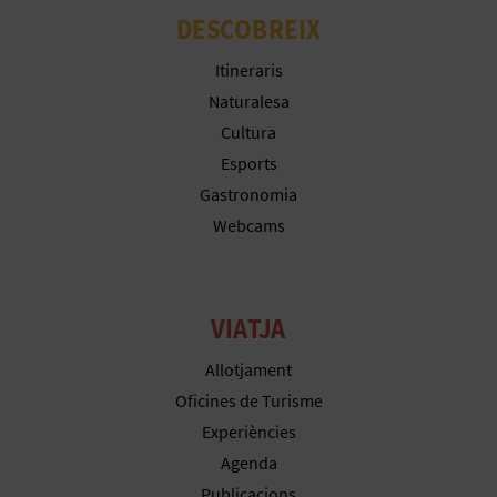
R
DESCOBREIX
E
Itineraris
G
Naturalesa
I
Cultura
Esports
S
Gastronomia
T
Webcams
R
E
VIATJA
E
Allotjament
M
Oficines de Turisme
Experiències
P
Agenda
R
Publicacions