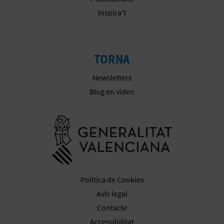
Inspira't
E
S
A
TORNA
R
Newsletters
Blog en video
I
A
Anar a la we
L
Política de Cookies
Avís legal
Contacte
Accessibilitat