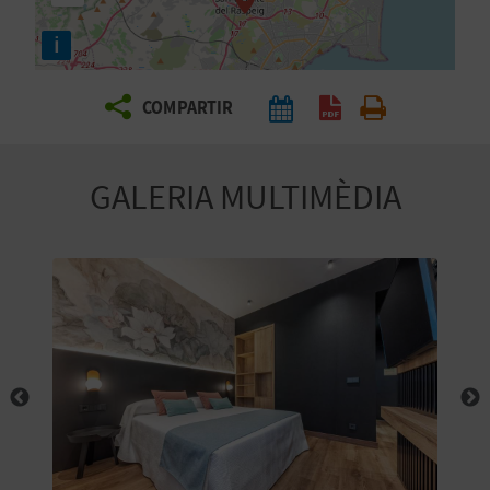
E
i
I
X
COMPARTIR
V
GALERIA MULTIMÈDIA
I
A
T
J
A
T