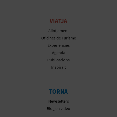
R
E
VIATJA
G
Allotjament
I
Oficines de Turisme
S
Experiències
T
Agenda
Publicacions
R
Inspira't
E
E
TORNA
M
Newsletters
P
Blog en video
R