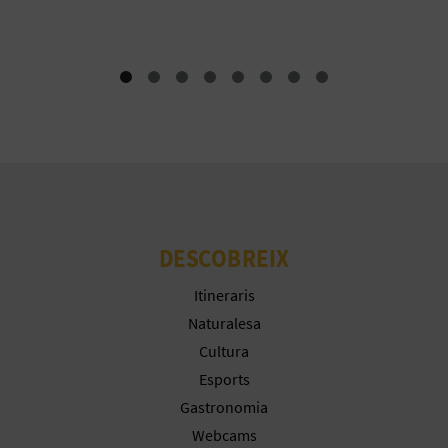
E
U
A
P
E
T
DESCOBREIX
J
A
Itineraris
Naturalesa
D
Cultura
A
Esports
Gastronomia
Webcams