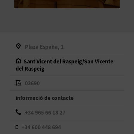
O
R
N
A
Plaza España, 1
Sant Vicent del Raspeig/San Vicente
A
del Raspeig
G
03690
E
informació de contacte
N
D
+34 965 66 18 27
A
+34 600 448 694