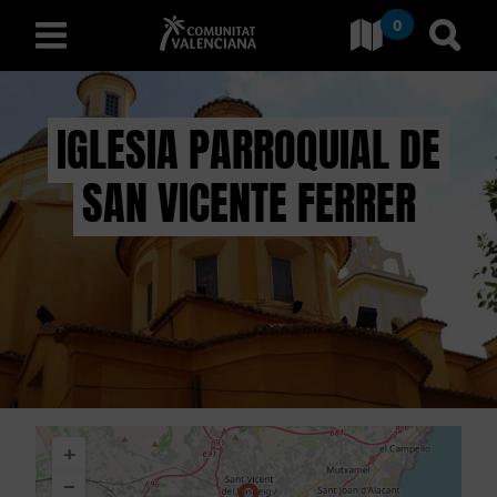
0
Ves a Comunitat Valencian
Anar 
valencià
IGLESIA PARROQUIAL DE
SAN VICENTE FERRER
D
E
S
C
O
B
+
R
−