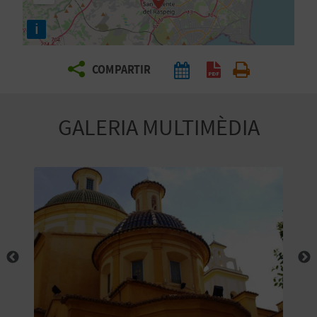
E
i
I
X
COMPARTIR
V
GALERIA MULTIMÈDIA
I
A
T
J
A
T