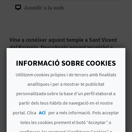
Accedir a la web
B
L
O
Vine a conéixer aquest temple a Sant Vicent
G
del Raspeig. Descobreix aquest municipi a
Alacant!
E
INFORMACIÓ SOBRE COOKIES
La Iglesia Parroquial de San Vicente Ferrer,
N
Utilitzem cookies pròpies i de tercers amb finalitats
Església Parroquial de Sant Vicent Ferrer a
Sant
V
analítiques i per a mostrar-te publicitat
Vicent del Raspeig
,
Alacant
,
es va alçar sobre
una antiga ermita
, construïda després de la
Í
personalitzada sobre la base d’un perfil elaborat a
visita del patró del municipi, Sant Vicent Ferrer,
partir dels teus hàbits de navegació en el nostre
Llegir més
D
al caseriu del Raspeig en el segle XV.
portal. Clica
ACÍ
per a més informació. Pots acceptar
E
totes les cookies prement el botó “Acceptar” o
O
configurar-les prement “Configurar Cookies” o