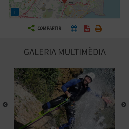
E
i
I
X
COMPARTIR
V
GALERIA MULTIMÈDIA
I
A
T
J
A
T