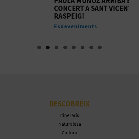
PAULA MUÑOZ ARRIBA EN
T
CONCERT A SANT VICENT DEL
D
RASPEIG!
O
Esdeveniments
DESCOBREIX
Itineraris
Naturalesa
Cultura