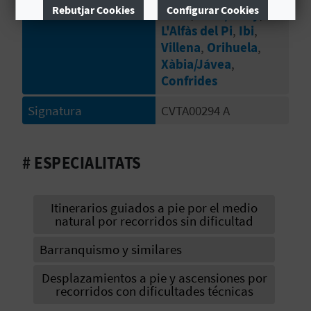
R
Rebutjar Cookies
Configurar Cookies
Altea
,
Alcoi/Alcoy
,
E
L'Alfàs del Pi
,
Ibi
,
Més informació
Villena
,
Orihuela
,
G
Xàbia/Jávea
,
Confrides
I
Signatura
CVTA00294 A
S
T
# ESPECIALITATS
R
E
Itinerarios guiados a pie por el medio
natural por recorridos sin dificultad
E
Barranquismo y similares
M
P
Desplazamientos a pie y ascensiones por
recorridos con dificultades técnicas
R