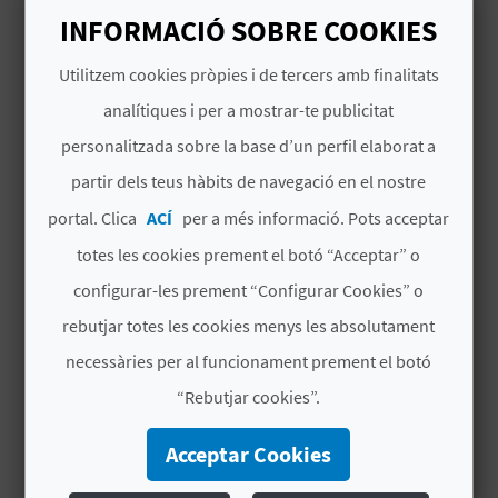
E
Albir (Alfaz del Pi),
INFORMACIÓ SOBRE COOKIES
Cabo la Nao e Isla del
U
Portixol (javea),
Utilitzem cookies pròpies i de tercers amb finalitats
Villajoyosa,Sierra de
A
analítiques i per a mostrar-te publicitat
Mariola (Agres, Alcoy)
personalitzada sobre la base d’un perfil elaborat a
P
Font Rotja (Ibi) Sierra
de Bernia (Altea),
partir dels teus hàbits de navegació en el nostre
E
Sierra de Aitana, La
portal. Clica
ACÍ
per a més informació. Pots acceptar
Serrella
T
totes les cookies prement el botó “Acceptar” o
(Quatredondeta), Vall
J
de Alcalá, entre otras.
configurar-les prement “Configurar Cookies” o
A
rebutjar totes les cookies menys les absolutament
Municipis
Callosa de Segura
,
Bolulla
,
Polop
,
La
necessàries per al funcionament prement el botó
D
Vall d'Alcalà
,
“Rebutjar cookies”.
Quatretondeta
,
Elda
,
A
La Vila
Acceptar Cookies
Joiosa/Villajoyosa
,
Redován
,
Agres
,