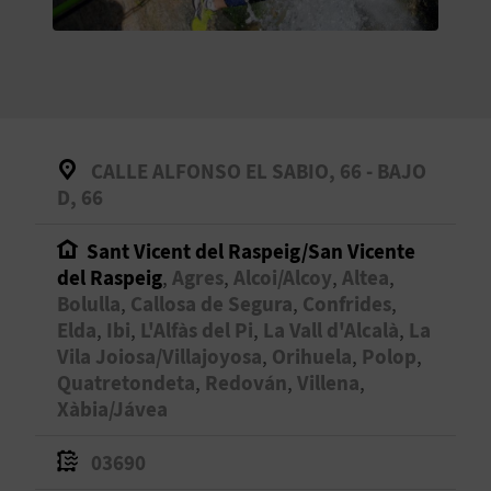
O
R
N
A
CALLE ALFONSO EL SABIO, 66 - BAJO
D, 66
A
Sant Vicent del Raspeig/San Vicente
G
del Raspeig
,
Agres
,
Alcoi/Alcoy
,
Altea
,
Bolulla
,
Callosa de Segura
,
Confrides
,
E
Elda
,
Ibi
,
L'Alfàs del Pi
,
La Vall d'Alcalà
,
La
Vila Joiosa/Villajoyosa
,
Orihuela
,
Polop
,
N
Quatretondeta
,
Redován
,
Villena
,
D
Xàbia/Jávea
A
03690