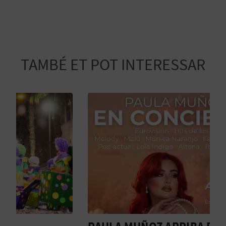
E
S
A
TAMBÉ ET POT INTERESSAR
R
I
A
L