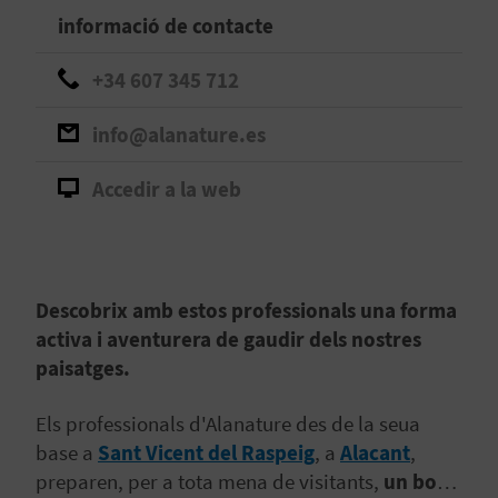
informació de contacte
B
+34 607 345 712
L
O
info@alanature.es
G
Accedir a la web
E
N
V
Descobrix amb estos professionals una forma
activa i aventurera de gaudir dels nostres
Í
paisatges.
D
Els professionals d'Alanature des de la seua
E
base a
Sant Vicent del Raspeig
, a
Alacant
,
preparen, per a tota mena de visitants,
un bon
O