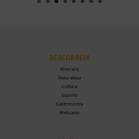
E
U
A
P
E
DESCOBREIX
T
Itineraris
Naturalesa
J
Cultura
A
Esports
D
Gastronomia
Webcams
A