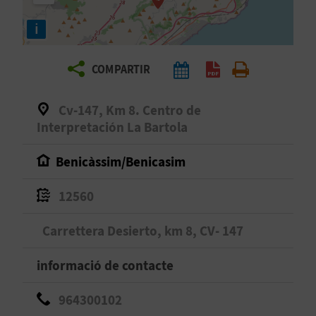
E
i
I
X
COMPARTIR
V
Cv-147, Km 8. Centro de
Interpretación La Bartola
I
Benicàssim/Benicasim
A
T
12560
J
Carrettera Desierto, km 8, CV- 147
A
informació de contacte
964300102
T