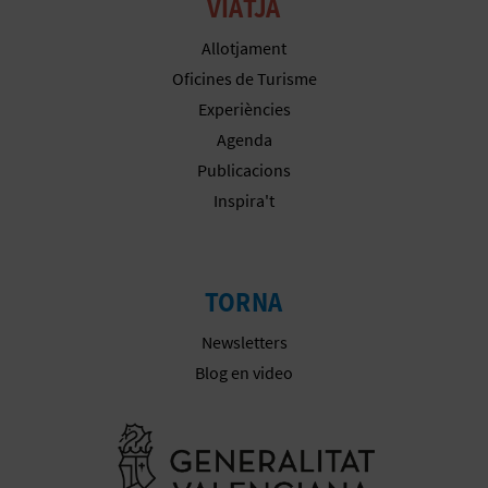
R
VIATJA
E
Allotjament
Oficines de Turisme
G
Experiències
I
Agenda
Publicacions
S
Inspira't
T
R
TORNA
E
Newsletters
E
Blog en video
M
Anar a la we
P
R