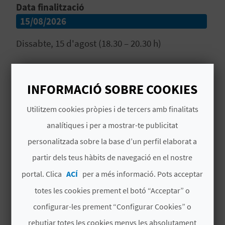
Data finalització
B
15/08/2026
L
Dissabte, 15 d'agost (18.30 – 20.30 h)
O
Llegir més
G
INFORMACIÓ SOBRE COOKIES
E
# DISPONIBILITAT
Utilitzem cookies pròpies i de tercers amb finalitats
N
Tot l’any
analítiques i per a mostrar-te publicitat
V
personalitzada sobre la base d’un perfil elaborat a
partir dels teus hàbits de navegació en el nostre
Í
portal. Clica
ACÍ
per a més informació. Pots acceptar
D
totes les cookies prement el botó “Acceptar” o
TAMBÉ ET POT INTERESSAR
E
configurar-les prement “Configurar Cookies” o
O
rebutjar totes les cookies menys les absolutament