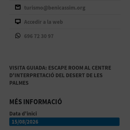
O
turismo@benicassim.org
R
Accedir a la web
N
696 72 30 97
A
A
VISITA GUIADA: ESCAPE ROOM AL CENTRE
G
D'INTERPRETACIÓ DEL DESERT DE LES
PALMES
E
N
MÉS INFORMACIÓ
D
Data d'inici
A
15/08/2026