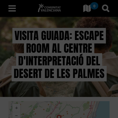
0
Ves a Comunitat Valencian
Anar 
valencià
VISITA GUIADA: ESCAPE
ROOM AL CENTRE
D
E
D'INTERPRETACIÓ DEL
S
DESERT DE LES PALMES
C
O
B
+
R
−