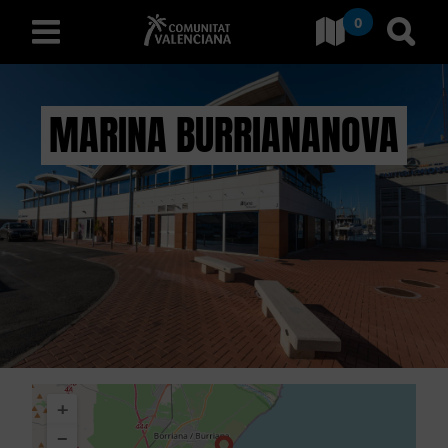
0
Ves a Comunitat Valencian
Anar 
valencià
MARINA BURRIANANOVA
D
E
S
C
O
B
+
R
−