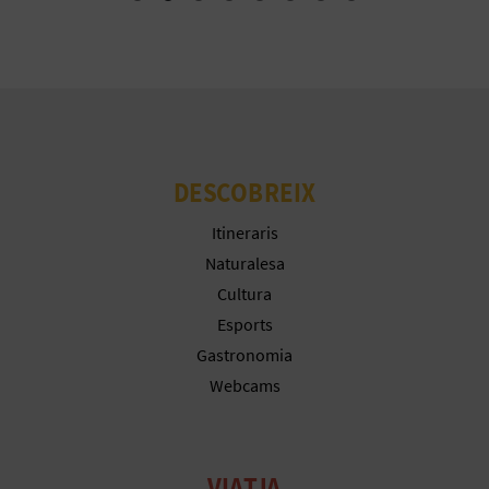
R
E
G
I
S
DESCOBREIX
T
Itineraris
R
Naturalesa
Cultura
E
Esports
E
Gastronomia
Webcams
M
P
R
VIATJA