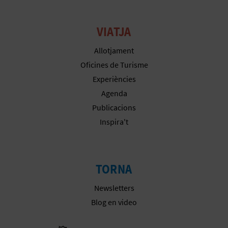
R
E
VIATJA
G
Allotjament
I
Oficines de Turisme
Experiències
S
Agenda
T
Publicacions
R
Inspira't
E
E
TORNA
M
Newsletters
Blog en video
P
R