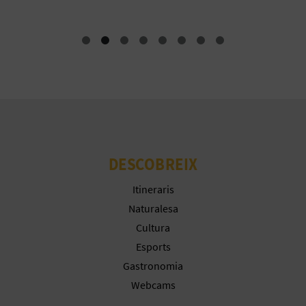
E
U
A
P
E
T
DESCOBREIX
J
Itineraris
A
Naturalesa
Cultura
D
Esports
A
Gastronomia
Webcams