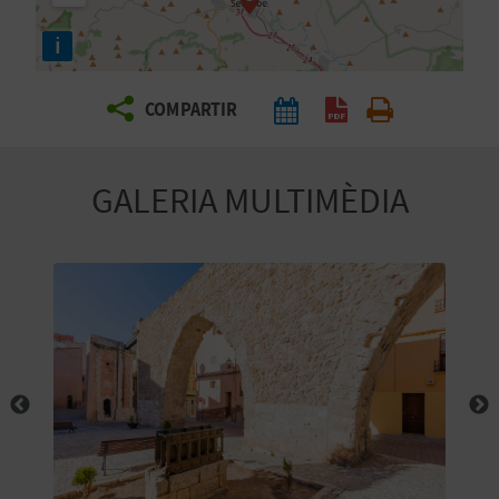
E
i
I
X
COMPARTIR
V
GALERIA MULTIMÈDIA
I
A
T
J
A
T