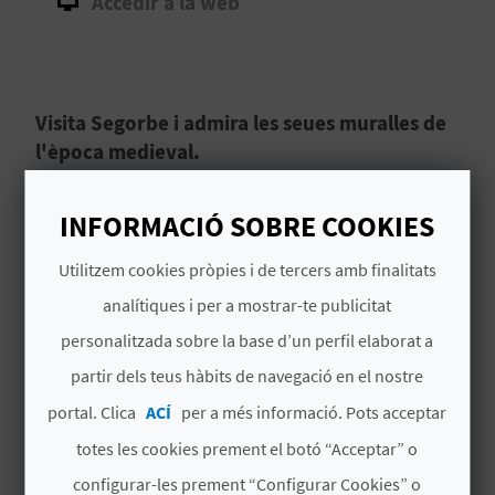
Accedir a la web
B
L
Visita Segorbe i admira les seues muralles de
O
l'època medieval.
G
Al Turó de Sopeña de
Segorbe
trobaràs les
E
INFORMACIÓ SOBRE COOKIES
restes del Castell de l'Estrela
: hui dia es
N
conserven algunes parts de l'última
Utilitzem cookies pròpies i de tercers amb finalitats
reconstrucció, que va tindre lloc en el segle XIX.
V
analítiques i per a mostrar-te publicitat
És un lloc
perfecte per a fer un passeig
; hi han
Llegir més
personalitzada sobre la base d’un perfil elaborat a
crescut pins que donen a la zona un ambient
Í
partir dels teus hàbits de navegació en el nostre
molt més acollidor. Et permet gaudir de les
D
vistes i resguardar-te del sol amb l'ombra dels
portal. Clica
ACÍ
per a més informació. Pots acceptar
arbres.
E
totes les cookies prement el botó “Acceptar” o
O
configurar-les prement “Configurar Cookies” o