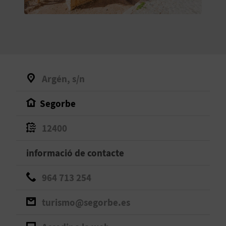
O
R
N
A
Argén, s/n
Segorbe
A
G
12400
E
informació de contacte
N
964 713 254
D
turismo@segorbe.es
A