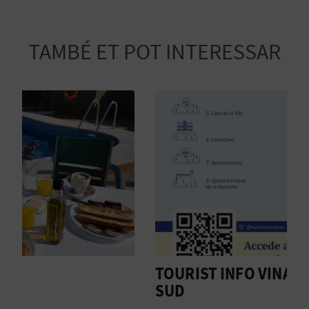
R
E
TAMBÉ ET POT INTERESSAR
G
I
S
T
R
E
E
M
TOURIST INFO VINARÒS - ZO
P
SUD
R