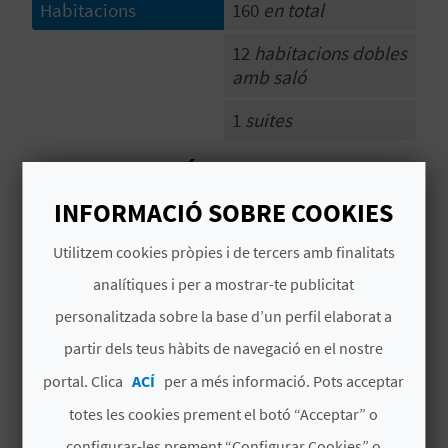
Habitacions
160
en total
12
habitacions dobles
C
amb saló
A
1
suites
L
# CARACTERÍSTIQUES
C
INFORMACIÓ SOBRE COOKIES
Categoria
4 Estreles superior
U
Utilitzem cookies pròpies i de tercers amb finalitats
L
Cadena hotel
HOTELES RH
analítiques i per a mostrar-te publicitat
A
Signatura
CV H00622CS
personalitzada sobre la base d’un perfil elaborat a
L
partir dels teus hàbits de navegació en el nostre
# PERÍODE D'OBERTURA
A
portal. Clica
ACÍ
per a més informació. Pots acceptar
Obert tot l'any
totes les cookies prement el botó “Acceptar” o
T
configurar-les prement “Configurar Cookies” o