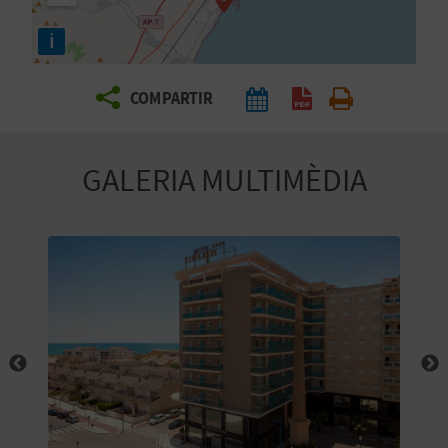
E
i
I
X
COMPARTIR
V
GALERIA MULTIMÈDIA
I
A
T
J
A
T