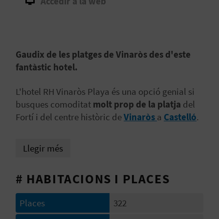
Accedir a la web
B
L
Gaudix de les platges de Vinaròs des d'este
O
fantàstic hotel.
G
L'hotel RH Vinaròs Playa és una opció genial si
E
busques comoditat
molt prop de la platja
del
N
Fortí i del centre històric de
Vinaròs
a
Castelló
.
V
Llegir més
Í
D
# HABITACIONS I PLACES
E
Places
322
O