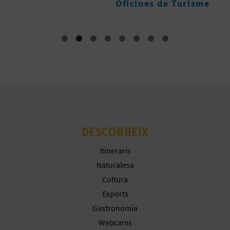
Oficines de Turisme
E
S
A
R
I
A
DESCOBREIX
L
Itineraris
Naturalesa
Cultura
Esports
Gastronomia
Webcams