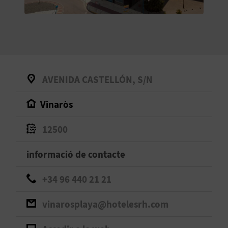
O
R
N
A
AVENIDA CASTELLÓN, S/N
Vinaròs
A
G
12500
E
informació de contacte
N
+34 96 440 21 21
D
vinarosplaya@hotelesrh.com
A