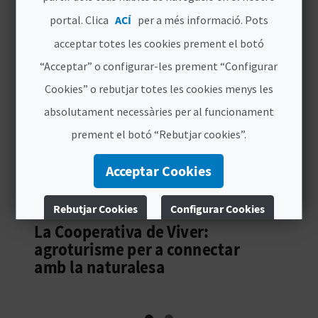
PROPOSTES DE VIATGE
portal. Clica
ACÍ
per a més informació. Pots
acceptar totes les cookies prement el botó
C
“Acceptar” o configurar-les prement “Configurar
A
Cookies” o rebutjar totes les cookies menys les
L
absolutament necessàries per al funcionament
C
prement el botó “Rebutjar cookies”.
U
Acceptar Cookies
L
Rebutjar Cookies
Configurar Cookies
A
La Cooperativa de Viver:
L
Més informació
agroturisme per a connectar
amb la naturalesa
A
T