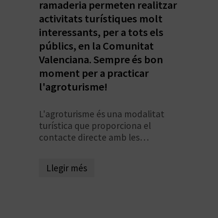
E
ramaderia permeten realitzar
activitats turístiques molt
I
interessants, per a tots els
X
públics, en la Comunitat
Valenciana. Sempre és bon
moment per a practicar
V
l'agroturisme!
I
L'agroturisme és una modalitat
A
turística que proporciona el
T
contacte directe amb les
activitats agràries tradicionals en
J
un ambient rural. Engloba
Llegir més
activitats que ens permeten
A
descobrir professions mil·lenàries
que desconeixem sobre diferents
matèries primeres. Així podem
T