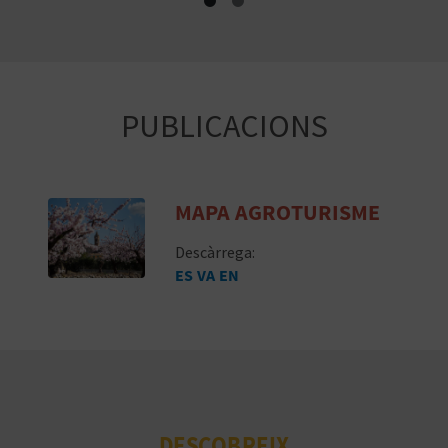
E
U
A
PUBLICACIONS
P
E
MAPA AGROTURISME
T
Descàrrega:
J
ES
VA
EN
A
D
A
DESCOBREIX