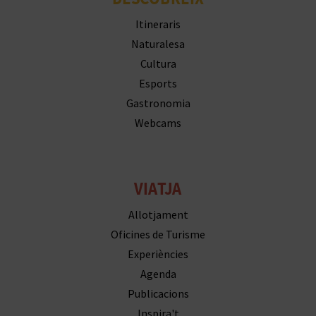
R
Itineraris
E
Naturalesa
G
Cultura
Esports
I
Gastronomia
S
Webcams
T
R
VIATJA
E
Allotjament
E
Oficines de Turisme
M
Experiències
Agenda
P
Publicacions
R
Inspira't