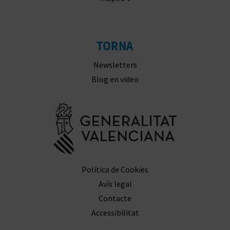
E
S
TORNA
A
Newsletters
R
Blog en video
I
Anar a la we
A
L
Política de Cookies
Avís legal
Contacte
Accessibilitat