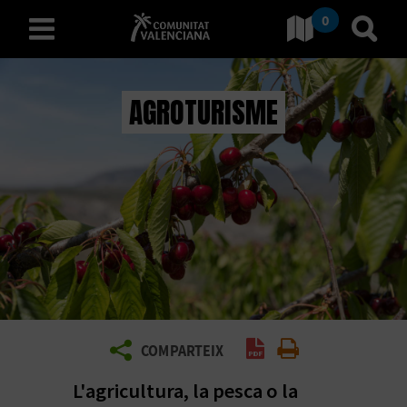
0
Ves a Comunitat Valencia
Anar 
valencià
AGROTURISME
D
E
S
C
O
B
Generar PDF
Imprimir
COMPARTEIX
R
L'agricultura, la pesca o la