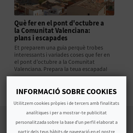
B
Què fer en el pont d'octubre a
L
la Comunitat Valenciana:
O
plans i escapades
G
Et preparem una guia perquè trobes
interessants i variades coses que fer en
E
el pont d'octubre​ a la Comunitat
Valenciana. Prepara la teua escapada!
N
V
INFORMACIÓ SOBRE COOKIES
Í
Utilitzem cookies pròpies i de tercers amb finalitats
D
analítiques i per a mostrar-te publicitat
E
personalitzada sobre la base d’un perfil elaborat a
O
partir dels teus hàbits de navegació en el nostre