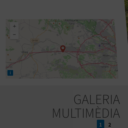
+
−
i
GALERIA
MULTIMÈDIA
1
2