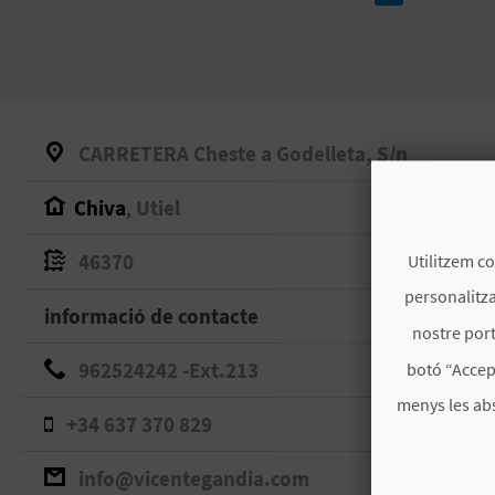
CARRETERA Cheste a Godelleta, S/n
Chiva
,
Utiel
46370
Utilitzem co
personalitza
informació de contacte
nostre port
962524242 -Ext.213
botó “Accep
menys les ab
+34 637 370 829
info@vicentegandia.com