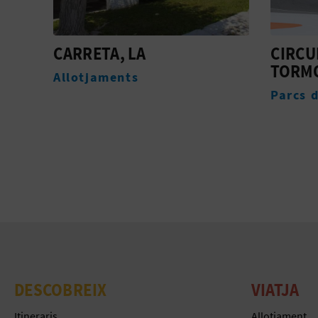
CIRCUIT RICARDO
CIRCU
TORMO
TORMO
Parcs d'oci
Esdeve
DESCOBREIX
VIATJA
Itineraris
Allotjament