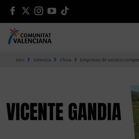
seguir en facebook
seguir en twitter
seguir en instagram
seguir en youtube
seguir en tiktok
Ves a Comunitat Valenciana
Inici
Valencia
Chiva
Empreses de servicis compl
VICENTE GANDIA