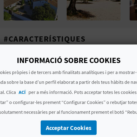
#CARACTERÍSTIQUES
Llocs
Utiel: Ruta enológica en la 
INFORMACIÓ SOBRE COOKIES
Camporrobles km. 8,5. Recorr
finca y cata de vinos.
okies pròpies i de tercers amb finalitats analítiques i per a mostrar-
Municipis
Utiel
da sobre la base d’un perfil elaborat a partir dels teus hàbits de na
al. Clica
ACÍ
per a més informació. Pots acceptar totes les cookie
Signatura
CVNR00080 V
tar” o configurar-les prement “Configurar Cookies” o rebutjar totes
solutament necessàries per al funcionament prement el botó “Rebut
# ESPECIALITATS
Acceptar Cookies