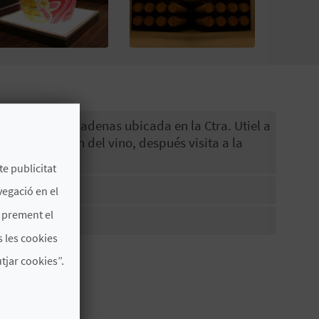
finca Hoya de Cadenas ubicada en la Ctra. Utiel a
ido en el tren del vino, después visita a la
te publicitat
vegació en el
s prement el
 les cookies
jar cookies”.