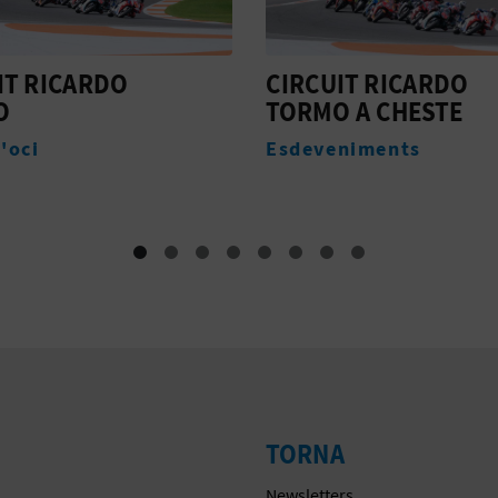
IT RICARDO
CLUB DE GOLF EL
 A CHESTE
BOSQUE
niments
Golf
TORNA
Newsletters