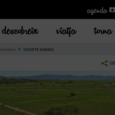
agenda
agenda
descobreix
viatja
torna
ementaris
VICENTE GANDIA
CO