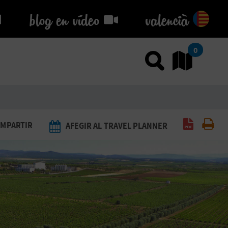
blog en vídeo
blog en vídeo
valencià
0
Usar el
An
Generar 
Imp
MPARTIR
AFEGIR AL TRAVEL PLANNER