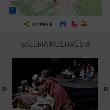
E
i
I
X
COMPARTIR
V
GALERIA MULTIMÈDIA
I
A
T
J
A
T