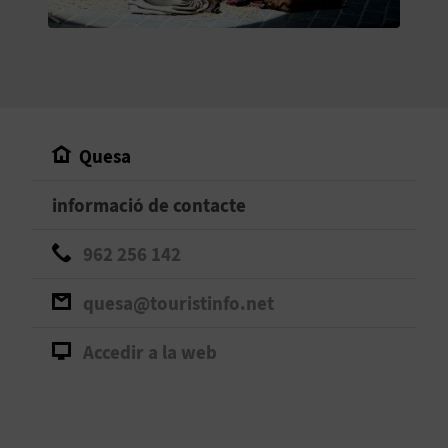
O
R
N
A
Quesa
informació de contacte
A
G
962 256 142
E
quesa@touristinfo.net
N
Accedir a la web
D
A