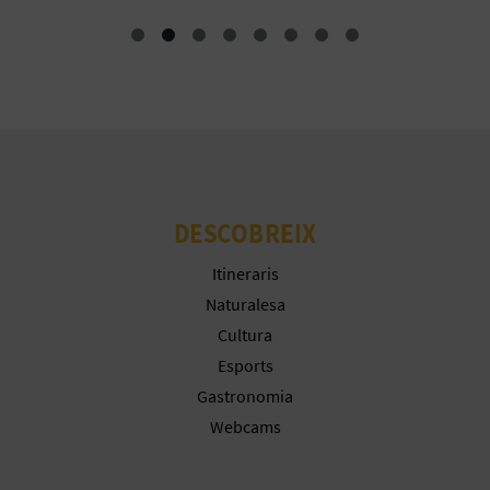
R
E
G
I
S
T
DESCOBREIX
R
Itineraris
Naturalesa
E
Cultura
E
Esports
M
Gastronomia
Webcams
P
R