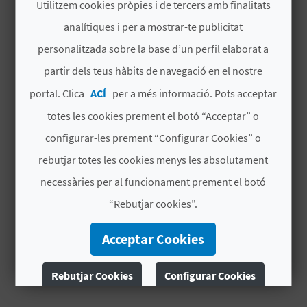
artesanals...
Utilitzem cookies pròpies i de tercers amb finalitats
analítiques i per a mostrar-te publicitat
C
MÉS INFORMACIÓ
personalitzada sobre la base d’un perfil elaborat a
A
partir dels teus hàbits de navegació en el nostre
Horari
Segon cap de setmana de febrer.
portal. Clica
ACÍ
per a més informació. Pots acceptar
L
totes les cookies prement el botó “Acceptar” o
Data d'inici
C
configurar-les prement “Configurar Cookies” o
12/02/2027
U
rebutjar totes les cookies menys les absolutament
Data finalització
L
necessàries per al funcionament prement el botó
14/02/2027
“Rebutjar cookies”.
A
Tipus d'interès
L
Interés turístic local
Acceptar Cookies
A
Rebutjar Cookies
Configurar Cookies
T