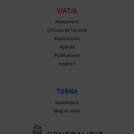
VIATJA
E
S
Allotjament
Oficines de Turisme
A
Experiències
R
Agenda
Publicacions
I
Inspira't
A
L
TORNA
Newsletters
Blog en video
Anar a la we