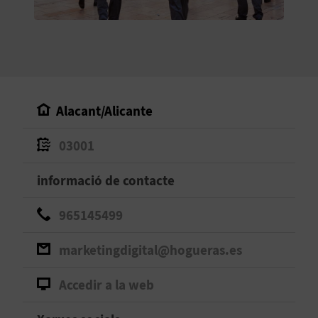
O
R
N
A
Alacant/Alicante
03001
A
G
informació de contacte
E
965145499
N
marketingdigital@hogueras.es
D
Accedir a la web
A