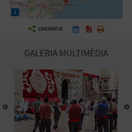
E
i
I
X
COMPARTIR
V
GALERIA MULTIMÈDIA
I
A
T
J
A
T