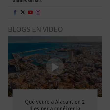
Xarxes socials
B
Seguir en Facebook
Seguir en Twitter
Seguir en Youtube
Seguir en Instagram
L
BLOGS EN VIDEO
O
G
E
N
V
Í
D
E
Què veure a Alacant en 2
O
dies per a conéixer la