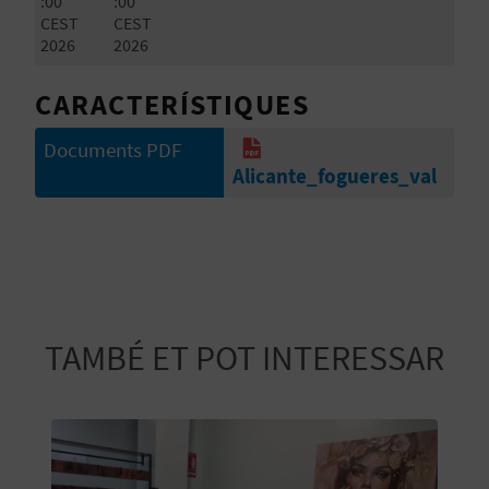
R
:00
:00
CEST
CEST
E
2026
2026
G
CARACTERÍSTIQUES
I
Documents PDF
S
Alicante_fogueres_val
T
R
E
E
TAMBÉ ET POT INTERESSAR
M
P
R