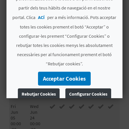
E
partir dels teus hàbits de navegació en el nostre
Alacant
es transforma cada mes de juny amb la
U
celebració de les festes de Les Fogueres de Sant
portal. Clica
ACÍ
per a més informació. Pots acceptar
Joan, conegudes popularment com a Fogueres.
totes les cookies prement el botó “Acceptar” o
A
Del 20 al 24, apareixen les fogueres,
configurar-les prement “Configurar Cookies” o
P
monuments artístics plens de sàtira i enginy
,
Llegir més
rebutjar totes les cookies menys les absolutament
dissenyats per a cremar.
E
necessàries per al funcionament prement el botó
# DISPONIBILITAT
T
“Rebutjar cookies”.
J
Dat
Dat
D
D
D
D
D
D
D
Acceptar Cookies
a
a fi
l
t
c
j
v
s
g
A
d’in
Rebutjar Cookies
Configurar Cookies
ici
D
Fri
Wed
A
Més informació
Jun
Jun
05
24
00:00
00:00