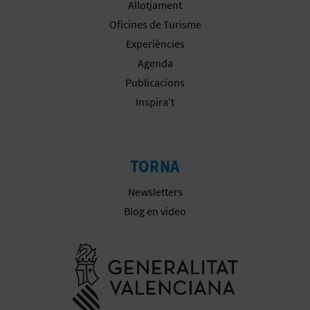
Allotjament
E
Oficines de Turisme
Experiències
S
Agenda
A
Publicacions
Inspira't
R
I
A
TORNA
L
Newsletters
Blog en video
Anar a la we