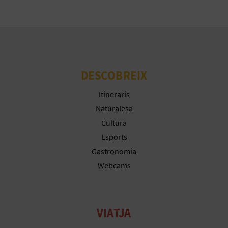
R
E
G
I
DESCOBREIX
S
Itineraris
T
Naturalesa
R
Cultura
Esports
E
Gastronomia
E
Webcams
M
P
VIATJA
R