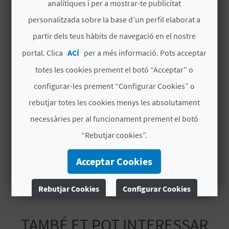
analítiques i per a mostrar-te publicitat
personalitzada sobre la base d’un perfil elaborat a
CERTIFICATS DE QUALITAT I MEDI
C
partir dels teus hàbits de navegació en el nostre
AMBIENT
A
portal. Clica
ACÍ
per a més informació. Pots acceptar
SICTED
totes les cookies prement el botó “Acceptar” o
L
configurar-les prement “Configurar Cookies” o
C
PUNT D'INFORMACIÓ
rebutjar totes les cookies menys les absolutament
COL·LABORADOR (PIC)
U
necessàries per al funcionament prement el botó
L
“Rebutjar cookies”.
El Parc Natural de les salines de Santa Pola
A
Parc Natural El Fondo
Acceptar Cookies
L
Rebutjar Cookies
Configurar Cookies
A
Més informació
T
TAMBÉ ET POT INTERESSAR