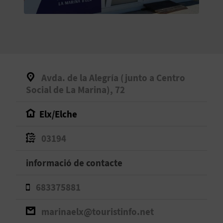
O
R
N
A
Avda. de la Alegría (junto a Centro
Social de La Marina), 72
A
Elx/Elche
G
03194
E
informació de contacte
N
D
683375881
A
marinaelx@touristinfo.net