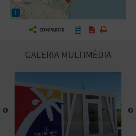
E
i
I
X
COMPARTIR
V
GALERIA MULTIMÈDIA
I
A
T
J
A
T