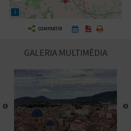
E
i
I
X
COMPARTIR
V
GALERIA MULTIMÈDIA
I
A
T
J
A
T