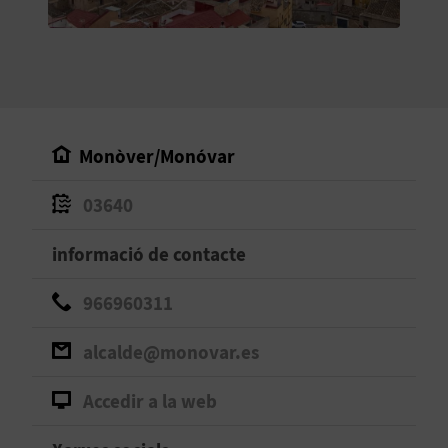
O
R
N
A
Monòver/Monóvar
03640
A
G
informació de contacte
E
966960311
N
alcalde@monovar.es
D
Accedir a la web
A