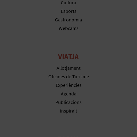
Cultura
E
Esports
Gastronomia
S
Webcams
A
R
VIATJA
I
Allotjament
A
Oficines de Turisme
L
Experiències
Agenda
Publicacions
Inspira't