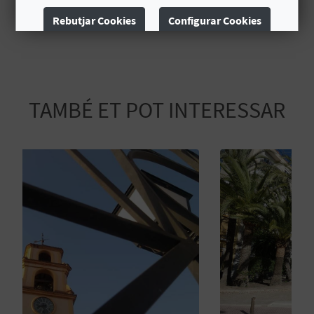
E
Rebutjar Cookies
Configurar Cookies
U
Més informació
A
P
TAMBÉ ET POT INTERESSAR
E
T
J
A
D
A