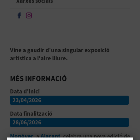
Xarxes socials
B
Seguir en Facebook
Seguir en Instagram
L
O
G
Vine a gaudir d'una singular exposició
artística a l'aire lliure.
E
N
MÉS INFORMACIÓ
V
Data d'inici
Í
23/04/2026
D
Data finalització
28/06/2026
E
Monòver
, a
Alacant
, celebra una nova edició de
O