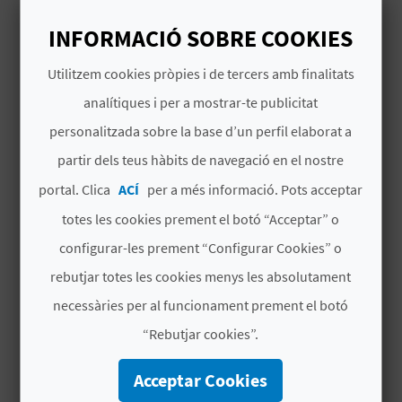
Les Balconades, una singular
exposició
INFORMACIÓ SOBRE COOKIES
col·lectiva d'art a l'aire lliure
que vestirà els
C
balcons de la plaça de la Sala i els seus carrers
Utilitzem cookies pròpies i de tercers amb finalitats
adjacents. En esta ocasió, la mostra
ret
A
Llegir més
analítiques i per a mostrar-te publicitat
homenatge als clàssics de la literatura
,
L
convertint el centre històric en
una pinacoteca
personalitzada sobre la base d’un perfil elaborat a
# DISPONIBILITAT
urbana oberta a tots els públics
.
partir dels teus hàbits de navegació en el nostre
C
Dat
Dat
D
D
D
D
D
D
D
portal. Clica
ACÍ
per a més informació. Pots acceptar
U
a
a fi
l
t
c
j
v
s
g
totes les cookies prement el botó “Acceptar” o
d’in
L
configurar-les prement “Configurar Cookies” o
ici
A
rebutjar totes les cookies menys les absolutament
Thu
Sun
necessàries per al funcionament prement el botó
L
Apr
Jun
23
28
“Rebutjar cookies”.
A
00:00
00:00
:00
:00
Acceptar Cookies
T
CEST
CEST
2026
2026