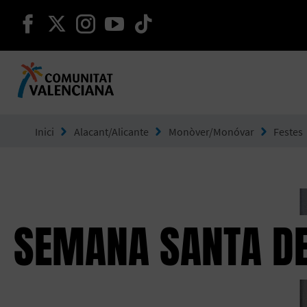
seguir en facebook
seguir en twitter
seguir en instagram
seguir en youtube
seguir en tiktok
Ves a Comunitat Valenciana
Inici
Alacant/Alicante
Monòver/Monóvar
Festes
SEMANA SANTA D