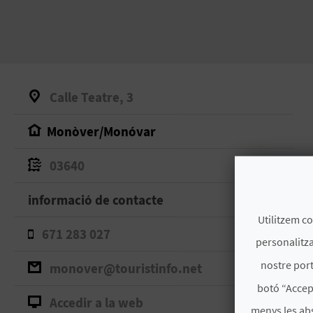
Calle Teatre, 3
Monòver/Monóvar
03640
informació de contacte
Utilitzem co
671 283 027
personalitza
nostre port
monover@touristinfo.net
botó “Accep
Accedir a la web
menys les ab