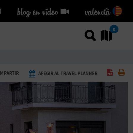
blog en vídeo
blog en vídeo
valencià
0
Usar el
An
Generar 
Imp
MPARTIR
AFEGIR AL TRAVEL PLANNER