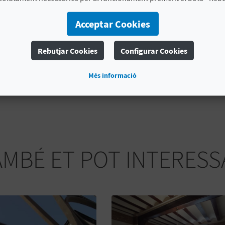
MÉS INFORMACIÓ
Acceptar Cookies
Data d'inici
13/04/2025
Rebutjar Cookies
Configurar Cookies
Data finalització
20/04/2025
Més informació
Tipus d'interès
Interés turístic provincial
AMBÉ ET POT INTERESS