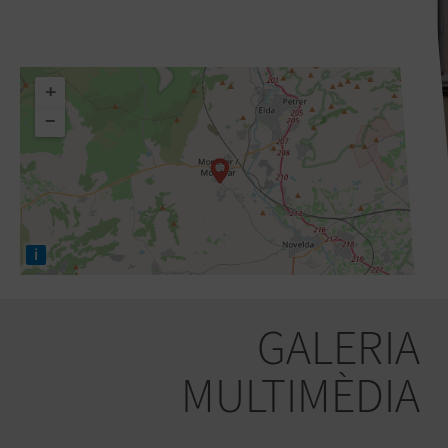
+
−
i
GALERIA
MULTIMÈDIA