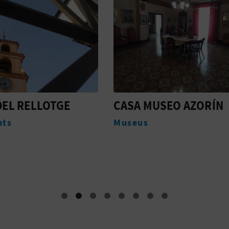
MUSEO AZORÍN
FESTES EN MONÒVE
s
Festes