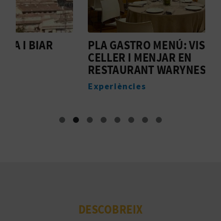
PLA GASTRO MENÚ: VISITA
M
CELLER I MENJAR EN
E
RESTAURANT WARYNESSY
A
Experiències
E
DESCOBREIX