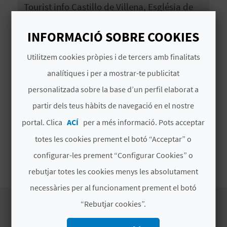
Tourist info Castillo de Villena, Església de
E
Santiago, MUVI El Tresor de Villena és un de
U
les troballes àuries més sensacionals de
INFORMACIÓ SOBRE COOKIES
l'Edat de Bronze europea. Està conformat
A
per 59 objectes d'or, plata, ferro i ambre que
Utilitzem cookies pròpies i de tercers amb finalitats
totalitzen un pes de quasi 10 quilos
P
analítiques i per a mostrar-te publicitat
E
personalitzada sobre la base d’un perfil elaborat a
MÉS INFORMACIÓ
partir dels teus hàbits de navegació en el nostre
T
Horari
portal. Clica
ACÍ
per a més informació. Pots acceptar
J
De dilluns a divendres de 10.00 h a 13.00 h i de
totes les cookies prement el botó “Acceptar” o
17.00 h a 20.00 h
A
configurar-les prement “Configurar Cookies” o
D
rebutjar totes les cookies menys les absolutament
necessàries per al funcionament prement el botó
A
“Rebutjar cookies”.