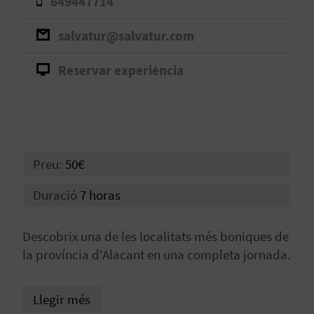
649447714
B
salvatur@salvatur.com
L
Reservar experiència
O
G
E
Preu:
50€
N
V
Duració
7 horas
Í
Descobrix una de les localitats més boniques de
D
la província d'Alacant en una completa jornada.
E
Llegir més
O