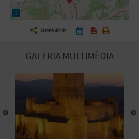
E
i
I
X
COMPARTIR
V
GALERIA MULTIMÈDIA
I
A
T
J
A
T