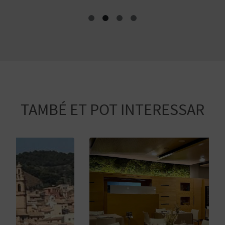
E
S
A
R
I
TAMBÉ ET POT INTERESSAR
A
L