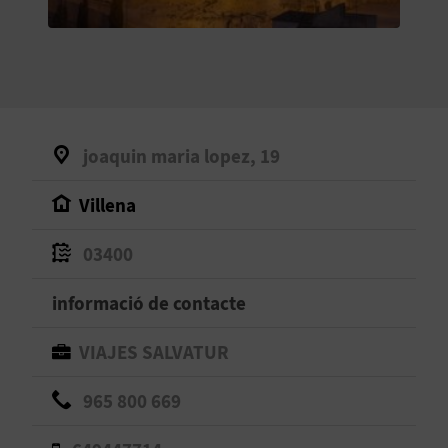
O
R
N
A
joaquin maria lopez, 19
Villena
A
G
03400
E
informació de contacte
N
VIAJES SALVATUR
D
965 800 669
A