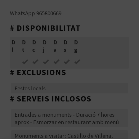
WhatsApp 965800669
C
# DISPONIBILITAT
A
D
D
D
D
D
D
D
L
l
t
c
j
v
s
g
C
U
# EXCLUSIONS
L
Festes locals
A
# SERVEIS INCLOSOS
L
Entrades a monuments - Duració 7 hores
A
aprox - Esmorzar en restaurant amb menú
T
Monuments a visitar: Castillo de Villena,