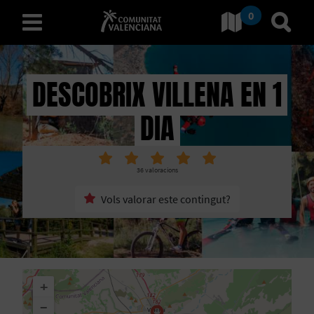
0
Ves a Comunitat Valencian
Anar 
valencià
DESCOBRIX VILLENA EN 1
DIA
D
E
36
valoracions
S
Vols valorar este contingut?
C
O
B
+
R
−