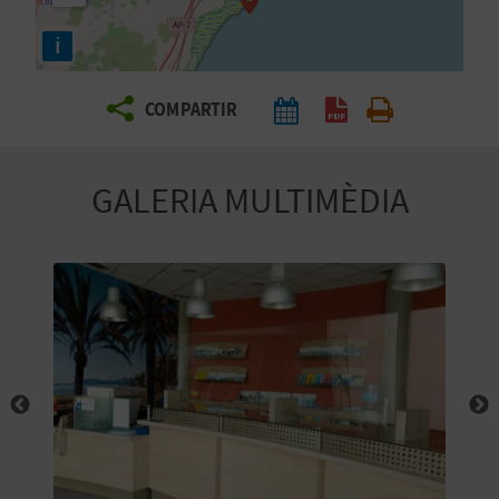
E
i
I
X
COMPARTIR
V
GALERIA MULTIMÈDIA
I
A
T
J
A
T