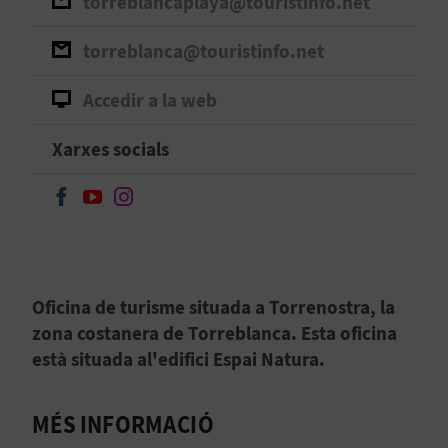
torreblancaplaya@touristinfo.net
B
torreblanca@touristinfo.net
L
Accedir a la web
O
Xarxes socials
G
E
Seguir en Facebook
Seguir en Youtube
Seguir en Instagram
N
V
Oficina de turisme situada a Torrenostra, la
Í
zona costanera de Torreblanca. Esta oficina
D
està situada al'edifici Espai Natura.
E
MÉS INFORMACIÓ
O