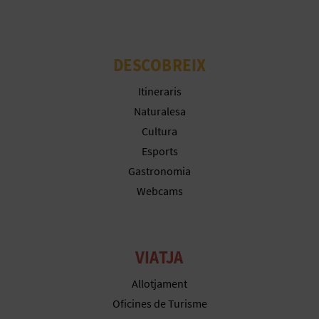
E
S
DESCOBREIX
A
Itineraris
R
Naturalesa
Cultura
I
Esports
A
Gastronomia
Webcams
L
VIATJA
Allotjament
Oficines de Turisme