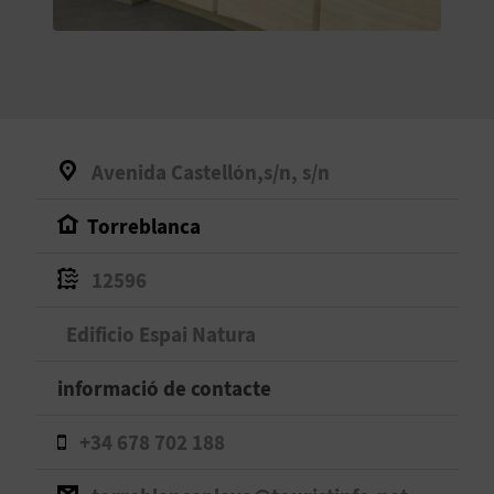
O
R
N
A
Avenida Castellón,s/n, s/n
Torreblanca
A
G
12596
E
Edificio Espai Natura
N
informació de contacte
D
+34 678 702 188
A