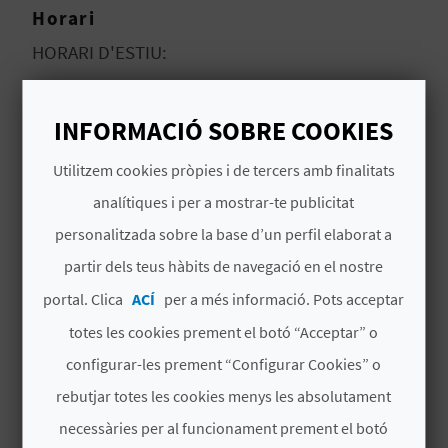
Horari
HORARI D'ESTIU:
C
A
Del 20 al 30 de juny – Dilluns a divendres: de
INFORMACIÓ SOBRE COOKIES
9:00 h a 16:00 h. Dissabte, diumenge i festius: de
L
9:00 h a 14:00 h.
Utilitzem cookies pròpies i de tercers amb finalitats
C
analítiques i per a mostrar-te publicitat
JULIOL I AGOST: Dilluns a diumenge: de 9:00 h a
U
14:00 h i de 17:00 h a 20:00 h.
personalitzada sobre la base d’un perfil elaborat a
L
partir dels teus hàbits de navegació en el nostre
Del 1 al 6 de setembre: De dilluns a divendres:
portal. Clica
ACÍ
per a més informació. Pots acceptar
A
de 9:00 h a 16:30 h. Dissabte, diumenge i festius:
totes les cookies prement el botó “Acceptar” o
de 9:00 h a 14:00 h.
L
configurar-les prement “Configurar Cookies” o
A
rebutjar totes les cookies menys les absolutament
CERTIFICATS DE QUALITAT I MEDI
T
necessàries per al funcionament prement el botó
AMBIENT