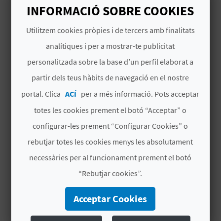
INFORMACIÓ SOBRE COOKIES
B
Utilitzem cookies pròpies i de tercers amb finalitats
TAMBIÉN TE PUEDE
L
analítiques i per a mostrar-te publicitat
INTERESAR
O
personalitzada sobre la base d’un perfil elaborat a
G
partir dels teus hàbits de navegació en el nostre
portal. Clica
ACÍ
per a més informació. Pots acceptar
E
totes les cookies prement el botó “Acceptar” o
N
configurar-les prement “Configurar Cookies” o
V
rebutjar totes les cookies menys les absolutament
Í
necessàries per al funcionament prement el botó
“Rebutjar cookies”.
D
E
Acceptar Cookies
ELS MISTERIS D'EDETA
O