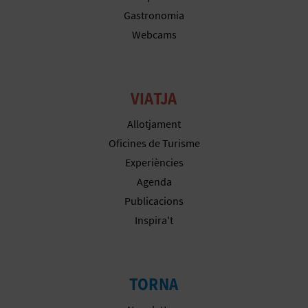
E
Gastronomia
Webcams
U
A
P
VIATJA
E
Allotjament
Oficines de Turisme
T
Experiències
J
Agenda
Publicacions
A
Inspira't
D
A
TORNA