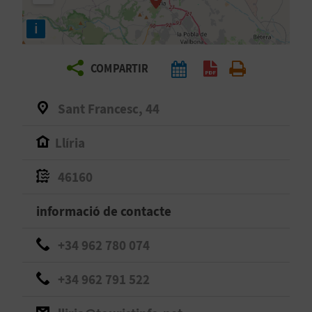
E
i
I
X
COMPARTIR
V
Sant Francesc, 44
I
Llíria
A
46160
T
informació de contacte
J
+34 962 780 074
A
+34 962 791 522
T