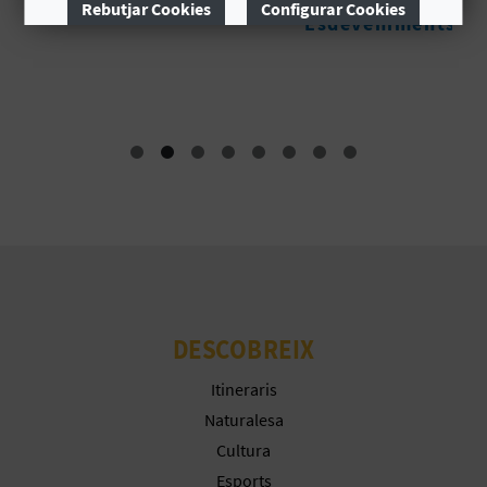
Rebutjar Cookies
Configurar Cookies
Esdeveniments
Més informació
C
A
L
C
U
L
A
DESCOBREIX
L
Itineraris
A
Naturalesa
Cultura
T
Esports