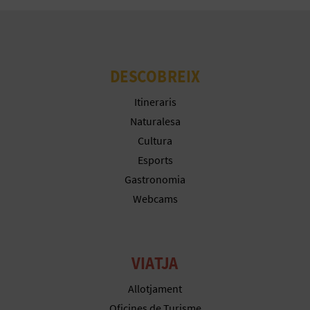
E
U
A
DESCOBREIX
P
Itineraris
E
Naturalesa
Cultura
T
Esports
J
Gastronomia
Webcams
A
D
A
VIATJA
Allotjament
Oficines de Turisme