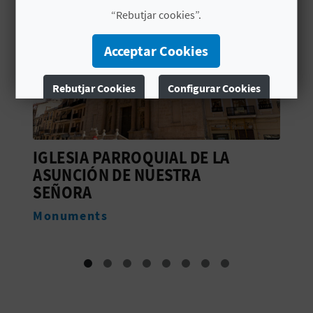
“Rebutjar cookies”.
C
Acceptar Cookies
A
Rebutjar Cookies
Configurar Cookies
L
Més informació
C
DE LA
LLÍRIA
U
A
Webcams
L
A
L
A
T