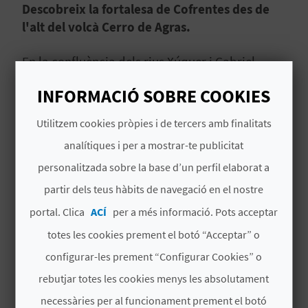
Descobreix la fortalesa de Cofrentes des de
B
l'alt del volcà Cerro de Agras.
L
En la confluència dels rius Xúquer i Cabriel,
trobem una destinació valenciana amb molt
O
INFORMACIÓ SOBRE COOKIES
d'encant, Cofrentes. Entre els seus atractius
G
turístics podem gaudir d'un
antic balneari,
Utilitzem cookies pròpies i de tercers amb finalitats
coves, una ruta fluvial
… I el Castell de
E
Llegir més
analítiques i per a mostrar-te publicitat
Cofrentes.
N
personalitzada sobre la base d’un perfil elaborat a
partir dels teus hàbits de navegació en el nostre
V
portal. Clica
ACÍ
per a més informació. Pots acceptar
Í
totes les cookies prement el botó “Acceptar” o
TAMBÉ ET POT INTERESSAR
D
configurar-les prement “Configurar Cookies” o
E
rebutjar totes les cookies menys les absolutament
O
necessàries per al funcionament prement el botó