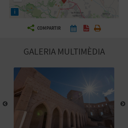
E
i
I
X
COMPARTIR
V
GALERIA MULTIMÈDIA
I
A
T
J
A
T