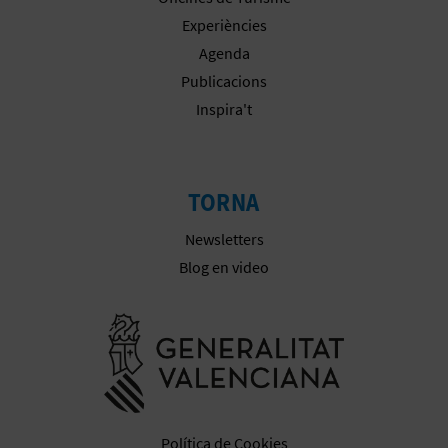
R
Experiències
E
Agenda
G
Publicacions
Inspira't
I
S
TORNA
T
R
Newsletters
Blog en video
E
E
Anar a la we
M
P
R
Política de Cookies