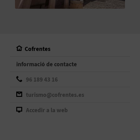
O
R
N
A
Cofrentes
informació de contacte
A
G
96 189 43 16
E
turismo@cofrentes.es
N
Accedir a la web
D
A